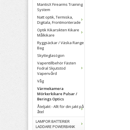
MantisX Firearms Training
System
Natt optik, Termiska,
Digitala, Frontmonterade
Optik Kikarsikten Kikare
Målkikare
Ryggsäckar / Väska Range
Bag
Skytteglasögon
Vapentillbehör Fästen
Fodral Skjutstöd
Vapenvård
Våg
Värmekamera
Mörkerkikare Pulsar /
Berings Optics
Åteljakt - Allt för din jakt på
åtel
LAMPOR BATTERIER
LADDARE POWERBANK