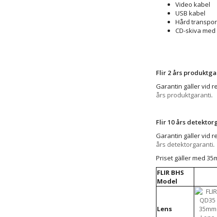
Video kabel
USB kabel
Hård transpo
CD-skiva med
Flir 2 års produktga
Garantin gäller vid re
års produktgaranti
.
Flir 10 års detektor
Garantin gäller vid re
års detektorgaranti
.
Priset gäller med 35
FLIR BHS
Model
Lens