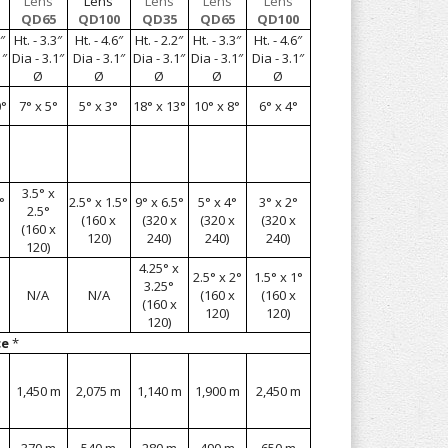
QD65
QD100
QD35
QD65
QD100
″
Ht. - 3.3″
Ht. - 4.6″
Ht. - 2.2″
Ht. - 3.3″
Ht. - 4.6″
1″
Dia - 3.1″
Dia - 3.1″
Dia - 3.1″
Dia - 3.1″
Dia - 3.1″
Ø
Ø
Ø
Ø
Ø
0°
7° x 5°
5° x 3°
18° x 13°
10° x 8°
6° x 4°
3.5° x
°
2.5° x 1.5°
9° x 6.5°
5° x 4°
3° x 2°
2.5°
(160 x
(320 x
(320 x
(320 x
(160 x
120)
240)
240)
240)
120)
4.25° x
2.5° x 2°
1.5° x 1°
3.25°
N/A
N/A
(160 x
(160 x
(160 x
120)
120)
120)
ce
*
1,450 m
2,075 m
1,140 m
1,900 m
2,450 m