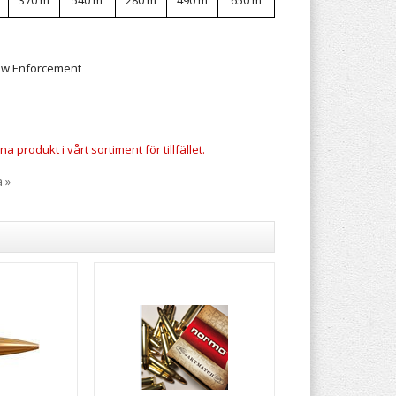
370 m
540 m
280 m
490 m
650 m
a produkt i vårt sortiment för tillfället.
a »