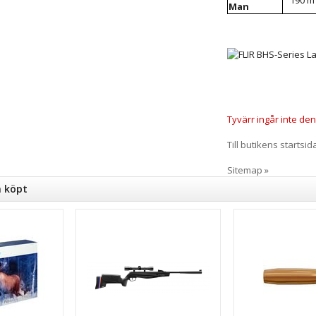
190 m
Man
Tyvärr ingår inte denn
Till butikens startsid
Sitemap »
n köpt