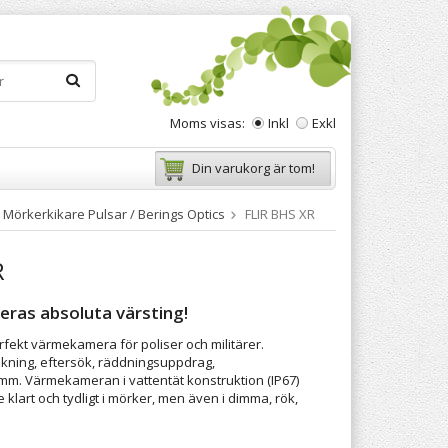
Moms visas:
Inkl
Exkl
Din varukorg är tom!
örkerkikare Pulsar / Berings Optics
FLIR BHS XR
R
eras absoluta värsting!
rfekt värmekamera för poliser och militärer.
kning, eftersök, räddningsuppdrag,
mm. Värmekameran i vattentät konstruktion (IP67)
e klart och tydligt i mörker, men även i dimma, rök,