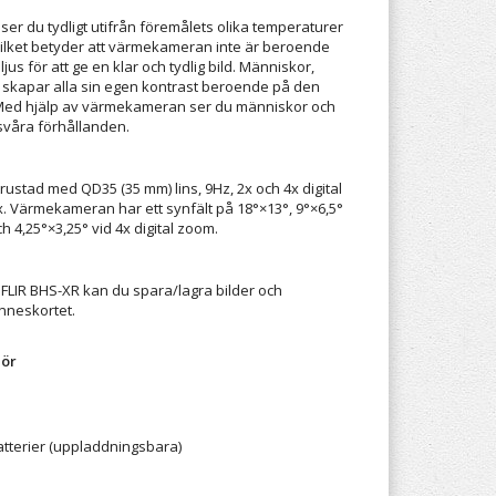
 du tydligt utifrån föremålets olika temperaturer
, vilket betyder att värmekameran inte är beroende
us för att ge en klar och tydlig bild. Människor,
kt skapar alla sin egen kontrast beroende på den
 Med hjälp av värmekameran ser du människor och
i svåra förhållanden.
stad med QD35 (35 mm) lins, 9Hz, 2x och 4x digital
 Värmekameran har ett synfält på 18°×13°, 9°×6,5°
ch 4,25°×3,25° vid 4x digital zoom.
IR BHS-XR kan du spara/lagra bilder och
inneskortet.
hör
atterier (uppladdningsbara)