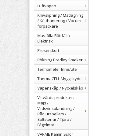
Luftvapen
Knivslipning / Matlagning
/ Kötthantering / Vacum
förpackare
Musfälla Råttfälla
Elektrisk
Presentkort
Rökning Bradley Smoker
Termometer Inne/ute
ThermaCELL Myggskydd
Vapenskåp / Nyckelskåp
Viltvårds produkter:
Majs /
Vildsvinsblandning /
Rådjurspellets /
Saltstenar / Tjära /
Fågelmat
VÄRME Kamin Sulor