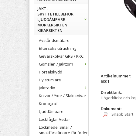
JAKT-
SKYTTETILLBEHÖR
LJUDDÄMPARE
MÖRKERSIKTEN
KIKARSIKTEN
Avståndsmätare
Eftersöks utrustning
Gevärskolvar GRS / KKC
Gömslen / Jakttorn
Hörselskydd
Artikelnummer:
Hylstumlare
6001
Jaktradio
Direktlänk:
Knivar / Yxor / Slaktknivar
Högerklicka och k
Kronograf
Dokument:
Ljuddämpare
Snabb Start
Lockfåglar Vettar
Lockmedel Smäll /
smakförstärkare för foder