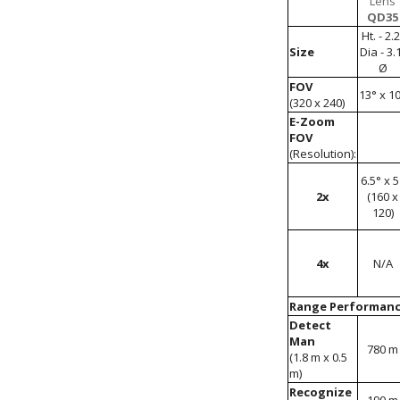
QD35
Ht. - 2.2
Size
Dia - 3.
Ø
FOV
13° x 1
(320 x 240)
E-Zoom
FOV
(Resolution):
6.5° x 5
2x
(160 x
120)
4x
N/A
Range Performan
Detect
Man
780 m
(1.8 m x 0.5
m)
Recognize