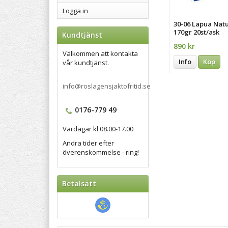
Logga in
30-06 Lapua Natu
170gr 20st/ask
Kundtjänst
890 kr
Välkommen att kontakta
Info
Köp
vår kundtjänst.
info@roslagensjaktofritid.se
0176-779 49
Vardagar kl 08.00-17.00
Andra tider efter
överenskommelse - ring!
Betalsätt