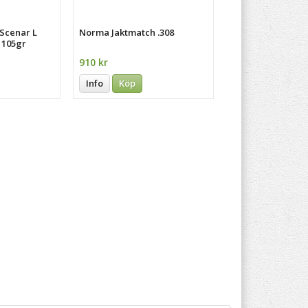
Scenar L
Norma Jaktmatch .308
 105gr
910 kr
Info
Köp