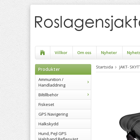
Villkor
Om oss
Nyheter
Nyhet
Startsida
JAKT- SKY
Produkter
Ammunition /
Handladdning
Biltillbehör
Fiskeset
GPS Navigering
Halkskydd
Hund, Pejl GPS
Halsband Reflesväst