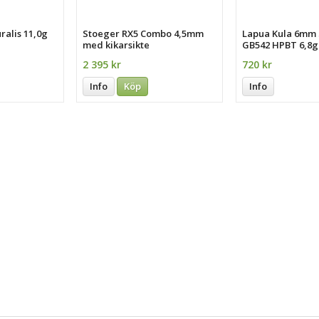
ralis 11,0g
Stoeger RX5 Combo 4,5mm
Lapua Kula 6mm 
med kikarsikte
GB542 HPBT 6,8g
2 395 kr
720 kr
Info
Köp
Info