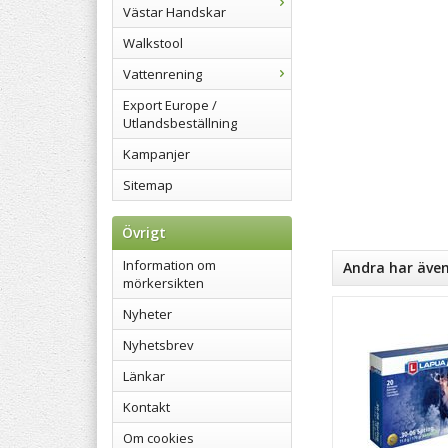
Västar Handskar
Walkstool
Vattenrening
Export Europe /
Utlandsbeställning
Kampanjer
Sitemap
Övrigt
Information om
Andra har äve
mörkersikten
Nyheter
Nyhetsbrev
Länkar
Kontakt
Om cookies