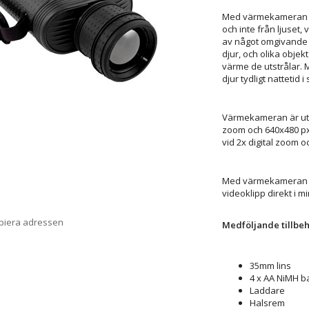
Med värmekameran ser
och inte från ljuset
av något omgivande lj
djur, och olika obje
värme de utstrålar.
djur tydligt nattetid 
Värmekameran är utru
zoom och 640x480 px.
vid 2x digital zoom o
Med värmekameran FL
videoklipp direkt i m
opiera adressen
Medföljande tillbe
35mm lins
4 x AA NiMH b
Laddare
Halsrem