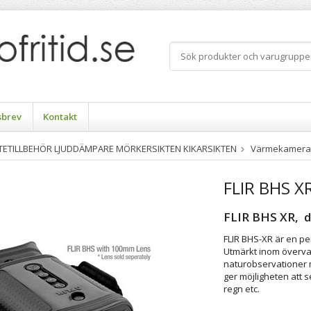
sbrev
Kontakt
TTETILLBEHÖR LJUDDÄMPARE MÖRKERSIKTEN KIKARSIKTEN
Värmekamera M
FLIR BHS X
FLIR BHS XR, d
FLIR BHS-XR är en pe
Utmärkt inom överva
naturobservationer 
ger möjligheten att s
regn etc.