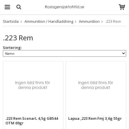
Startsida
Ammunition / Handladdning
Ammunition
.223 Rem
Produkten har blivit
tillagd i varukorgen
.223 Rem
Sortering:
.223 Rem ScenarL 4,5g GB544
Lapua ,223 Rem Fmj 3,6g 55gr
OTM 69gr