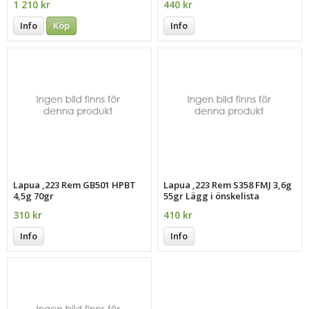
1 210 kr
440 kr
Info
Köp
Info
Lapua ,223 Rem GB501 HPBT
Lapua ,223 Rem S358 FMJ 3,6g
4,5g 70gr
55gr Lägg i önskelista
Bookmark and Share Spara
310 kr
410 kr
Artikelnummer: 4315040
Direktlänk: Högerkl
Info
Info