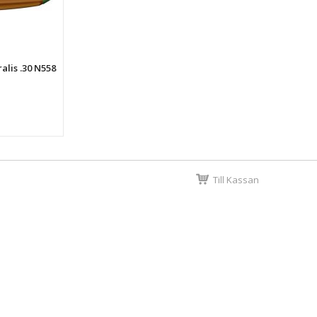
alis .30 N558
Till Kassan