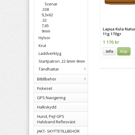
Scenar
.338
9,3x62
.32
7,65
Lapua Kula Natur
9mm
11g 170gr
Hylsor
1 170 kr
Krut
Info
Köp
Laddverktyg
Startpatron .22 6mm 9mm
Tändhattar
Biltillbehör
Fiskeset
GPS Navigering
Halkskydd
Hund, Pejl GPS
Halsband Reflesväst
JAKT- SKYTTETILLBEHÖR