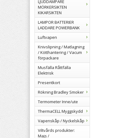
LJUDDÄMPARE
MÖRKERSIKTEN
KIKARSIKTEN
LAMPOR BATTERIER
LADDARE POWERBANK
Luftvapen
Knivslipning / Matlagning
/ Kötthantering / Vacum
förpackare
Musfälla Råttfälla
Elektrisk
Presentkort
Rökning Bradley Smoker
Termometer Inne/ute
ThermaCELL Myggskydd
Vapenskåp / Nyckelskåp
Viltvårds produkter:
Majs /