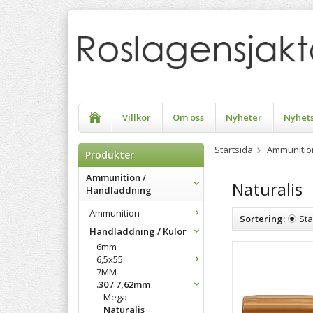
Villkor
Om oss
Nyheter
Nyhet
Startsida
Ammunitio
Produkter
Ammunition /
Naturalis
Handladdning
Ammunition
Sortering:
St
Handladdning / Kulor
6mm
6,5x55
7MM
.30 / 7,62mm
Mega
Naturalis