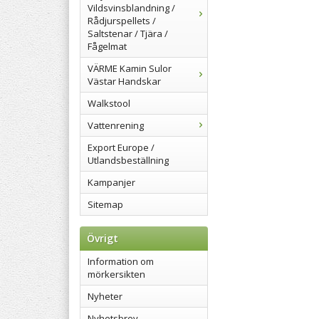
Vildsvinsblandning /
Rådjurspellets /
Saltstenar / Tjära /
Fågelmat
VÄRME Kamin Sulor
Västar Handskar
Walkstool
Vattenrening
Export Europe /
Utlandsbeställning
Kampanjer
Sitemap
Övrigt
Information om
mörkersikten
Nyheter
Nyhetsbrev