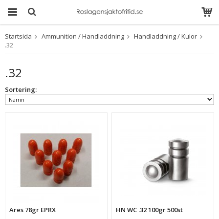
Startsida
Ammunition / Handladdning
Handladdning / Kulor
Produkten har blivit
.32
tillagd i varukorgen
.32
Sortering:
Ares 78gr EPRX
HN WC .32 100gr 500st