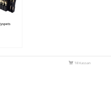
lyspets
Till Kassan