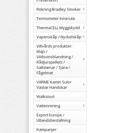
Presentkort
Rökning Bradley Smoker
Termometer Inne/ute
ThermaCELL Myggskydd
Vapenskåp / Nyckelskåp
Viltvårds produkter:
Majs /
Vildsvinsblandning /
Rådjurspellets /
Saltstenar / Tjära /
Fågelmat
VÄRME Kamin Sulor
Västar Handskar
Walkstool
Vattenrening
Export Europe /
Utlandsbeställning
Kampanjer