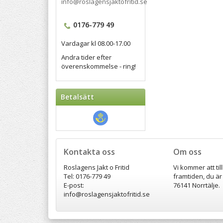
info@roslagensjaktofritid.se
0176-779 49
Vardagar kl 08.00-17.00
Andra tider efter
överenskommelse - ring!
Betalsätt
Kontakta oss
Om oss
Roslagens Jakt o Fritid
Vi kommer att til
Tel: 0176-779 49
framtiden, du är
E-post:
76141 Norrtälje.
info@roslagensjaktofritid.se