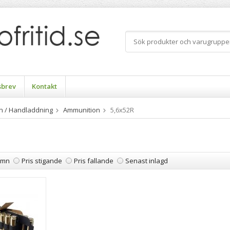
sbrev
Kontakt
n / Handladdning
Ammunition
5,6x52R
amn
Pris stigande
Pris fallande
Senast inlagd