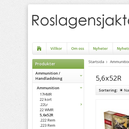
Villkor
Om oss
Nyheter
Nyhet
Startsida
Ammunitio
Produkter
Ammunition /
5,6x52R
Handladdning
Ammunition
Sortering:
N
17HMR
22 kort
.22Lr
22 WMR
5,6x52R
.222 Rem
.223 Rem