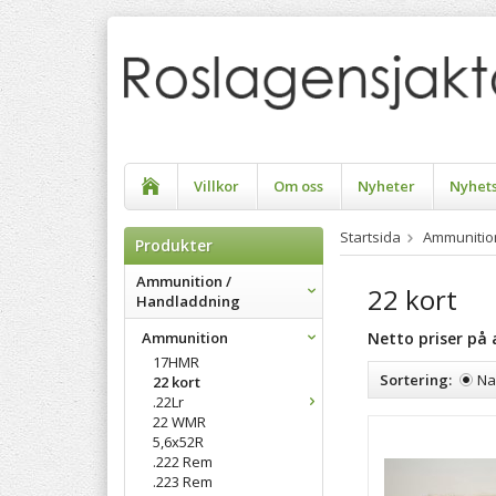
Villkor
Om oss
Nyheter
Nyhet
Startsida
Ammunitio
Produkter
Ammunition /
22 kort
Handladdning
Ammunition
Netto priser på
17HMR
Sortering:
N
22 kort
.22Lr
22 WMR
5,6x52R
.222 Rem
.223 Rem