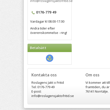
info@roslagensjaktofritid.se
0176-779 49
Vardagar kl 08.00-17.00
Andra tider efter
överenskommelse - ring!
Betalsätt
Kontakta oss
Om oss
Roslagens Jakt o Fritid
Vi kommer att til
Tel: 0176-779 49
framtiden, du är
E-post:
76141 Norrtälje.
info@roslagensjaktofritid.se