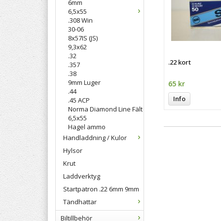
6mm
6,5x55
.308 Win
30-06
8x57IS (JS)
9,3x62
.32
.22 kort
.357
.38
9mm Luger
65 kr
.44
Info
.45 ACP
Norma Diamond Line Fält
6,5x55
Hagel ammo
Handladdning / Kulor
Hylsor
Krut
Laddverktyg
Startpatron .22 6mm 9mm
Tändhattar
Biltillbehör