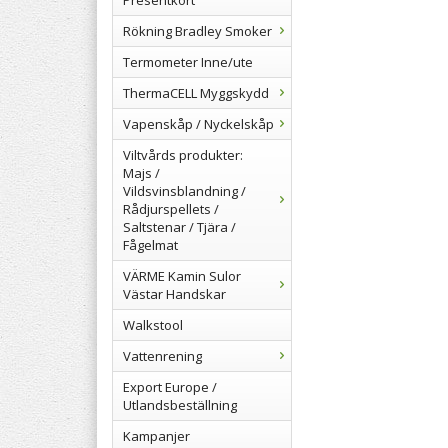
Presentkort
Rökning Bradley Smoker
Termometer Inne/ute
ThermaCELL Myggskydd
Vapenskåp / Nyckelskåp
Viltvårds produkter:
Majs /
Vildsvinsblandning /
Rådjurspellets /
Saltstenar / Tjära /
Fågelmat
VÄRME Kamin Sulor
Västar Handskar
Walkstool
Vattenrening
Export Europe /
Utlandsbeställning
Kampanjer