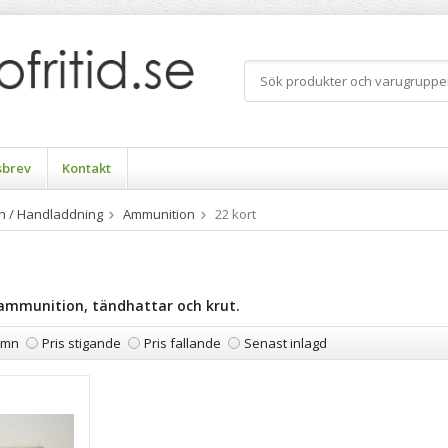
sbrev
Kontakt
n / Handladdning
Ammunition
22 kort
 ammunition, tändhattar och krut.
amn
Pris stigande
Pris fallande
Senast inlagd