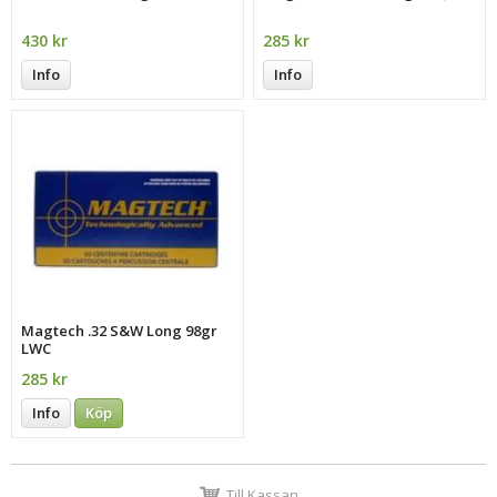
430 kr
285 kr
Info
Info
Magtech .32 S&W Long 98gr
LWC
285 kr
Info
Köp
Till Kassan