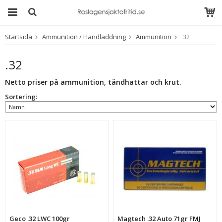
Startsida
Ammunition / Handladdning
Ammunition
.32
Produkten har blivit
tillagd i varukorgen
.32
Netto priser på ammunition, tändhattar och krut.
Sortering:
Geco .32 LWC 100gr
Magtech .32 Auto 71gr FMJ