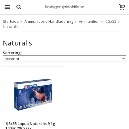
Startsida
Ammunition / Handladdning
Ammunition
6,5x55
Produkten har blivit
Naturalis
tillagd i varukorgen
Naturalis
Sortering:
6,5x55 Lapua Naturalis 9,1g
140gr 20st/ask