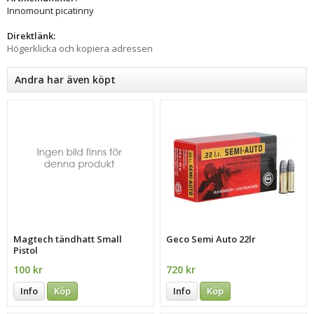
Innomount picatinny
Direktlänk:
Högerklicka och kopiera adressen
Andra har även köpt
Magtech tändhatt Small
Geco Semi Auto 22lr
Pistol
100 kr
720 kr
Info
Köp
Info
Köp