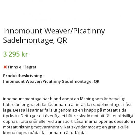
Innomount Weaver/Picatinny
Sadelmontage, QR
3 295 kr
Finns ej i lagret
Produktbeskrivning:
Innomount Weaver/Picatinny Sadelmontage, QR
Innomount montage har bland annat en låsning som är betydligt
bättre än originalet där låsarmarna är infällda i sadelmontaget i låst
läge. Dessa låsarmar fälls ut genom att en knapp på motsatt sida
trycks in. Detta ger ett överlägset bättre skydd mot att fästet ofrivilligt
öppnas i täta snår eller vid transport. Låsarmarna öppnas dessutom i
motsatt riktning mot varandra vilket skyddar mot att en gren skulle
kunna öppna båda ifall armarna är utfällda