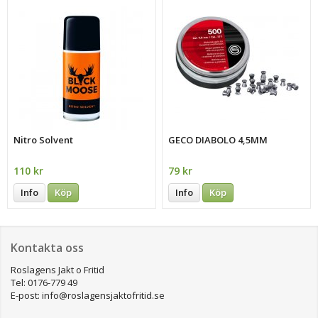
Nitro Solvent
GECO DIABOLO 4,5MM
110 kr
79 kr
Info
Köp
Info
Köp
Kontakta oss
Roslagens Jakt o Fritid
Tel: 0176-779 49
E-post: info@roslagensjaktofritid.se