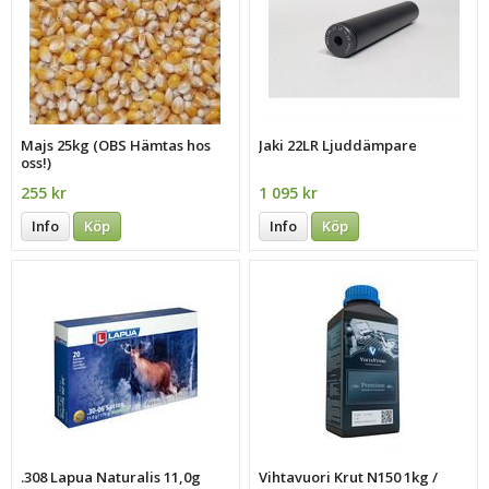
Majs 25kg (OBS Hämtas hos
Jaki 22LR Ljuddämpare
oss!)
255 kr
1 095 kr
Info
Köp
Info
Köp
.308 Lapua Naturalis 11,0g
Vihtavuori Krut N150 1kg /