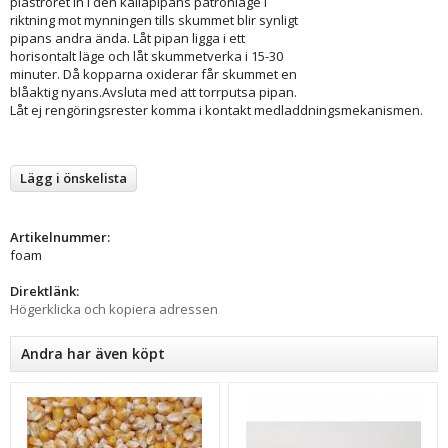
plaströret in i den kallapipans patronläge i
riktning mot mynningen tills skummet blir synligt
pipans andra ända. Låt pipan ligga i ett
horisontalt läge och låt skummetverka i 15-30
minuter. Då kopparna oxiderar får skummet en
blåaktig nyans.Avsluta med att torrputsa pipan.
Låt ej rengöringsrester komma i kontakt medladdningsmekanismen.
Lägg i önskelista
Artikelnummer:
foam
Direktlänk:
Högerklicka och kopiera adressen
Andra har även köpt