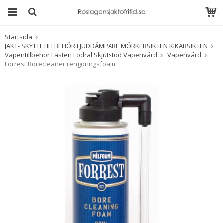
Startsida
Produkten har blivit
JAKT- SKYTTETILLBEHÖR LJUDDÄMPARE MÖRKERSIKTEN KIKARSIKTEN
tillagd i varukorgen
Vapentillbehör Fästen Fodral Skjutstöd Vapenvård
Vapenvård
Forrest Borecleaner rengöringsfoam