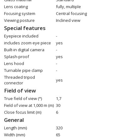
Lens coating
fully, multiple
Focusing system
Central focusing
Viewing posture
Inclined view
Special features
Eyepiece included
-
includes zoom eye piece
yes
Built-in digital camera
-
Splash-proof
yes
Lens hood
-
Turnable pipe clamp
-
Threaded tripod
yes
connector
Field of view
True field of view (°)
1,7
Field of view at 1,000 m (m)
30
Close focus limit (m)
6
General
Length (mm)
320
Width (mm)
65