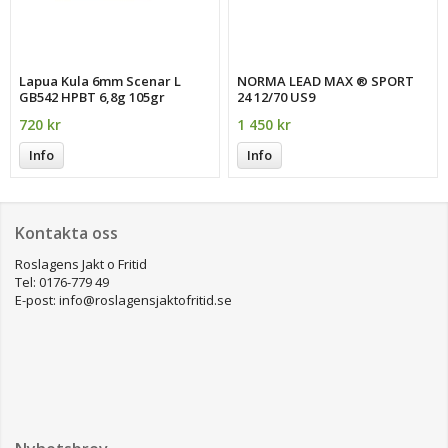
Lapua Kula 6mm Scenar L
NORMA LEAD MAX ® SPORT
GB542 HPBT 6,8g 105gr
24 12/70 US9
720 kr
1 450 kr
Info
Info
Kontakta oss
Roslagens Jakt o Fritid
Tel: 0176-779 49
E-post: info@roslagensjaktofritid.se