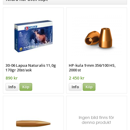
30-06 Lapua Naturalis 11,0g
HP-kula 9 mm 356/100 HS,
170gr 20st/ask
2000 st
890 kr
2 450 kr
Info
Köp
Info
Köp