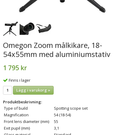
Omegon Zoom målkikare, 18-
54x55mm med aluminiumstativ
1 795 kr
Finns i lager
Lägg i varukorg »
Produktbeskrivning:
Type of build
Spotting scope set
Magnification
54 (18-54)
Front lens diameter (mm)
55
Exit pupil (mm)
3,1
Glass material
Standard