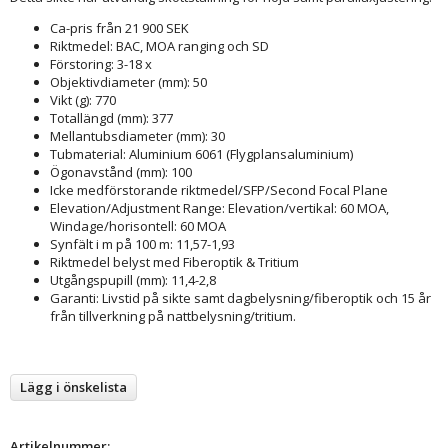
Ca-pris från 21 900 SEK
Riktmedel: BAC, MOA ranging och SD
Förstoring: 3-18 x
Objektivdiameter (mm): 50
Vikt (g): 770
Totallängd (mm): 377
Mellantubsdiameter (mm): 30
Tubmaterial: Aluminium 6061 (Flygplansaluminium)
Ögonavstånd (mm): 100
Icke medförstorande riktmedel/SFP/Second Focal Plane
Elevation/Adjustment Range: Elevation/vertikal: 60 MOA,
Windage/horisontell: 60 MOA
Synfält i m på 100 m: 11,57-1,93
Riktmedel belyst med Fiberoptik & Tritium
Utgångspupill (mm): 11,4-2,8
Garanti: Livstid på sikte samt dagbelysning/fiberoptik och 15 år
från tillverkning på nattbelysning/tritium.
Lägg i önskelista
Artikelnummer: