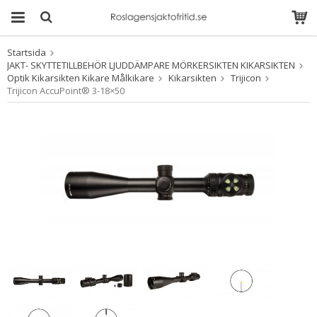
Startsida
Produkten har blivit
JAKT- SKYTTETILLBEHÖR LJUDDÄMPARE MÖRKERSIKTEN KIKARSIKTEN
tillagd i varukorgen
Optik Kikarsikten Kikare Målkikare
Kikarsikten
Trijicon
Trijicon AccuPoint® 3-18×50