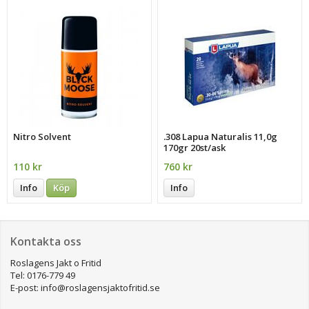
Nitro Solvent
.308 Lapua Naturalis 11,0g
170gr 20st/ask
110 kr
760 kr
Info
Köp
Info
Kontakta oss
Roslagens Jakt o Fritid
Tel: 0176-779 49
E-post: info@roslagensjaktofritid.se