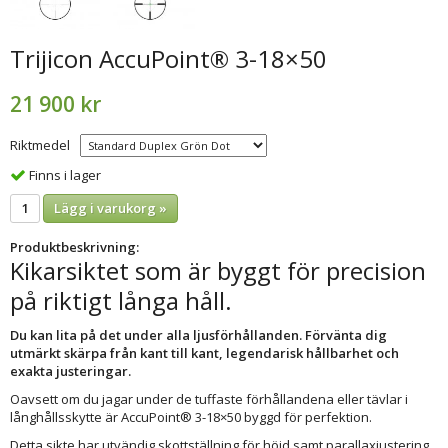
Trijicon AccuPoint® 3-18×50
21 900 kr
Riktmedel
Finns i lager
Lägg i varukorg »
Produktbeskrivning:
Kikarsiktet som är byggt för precision
på riktigt långa håll.
Du kan lita på det under alla ljusförhållanden. Förvänta dig
utmärkt skärpa från kant till kant, legendarisk hållbarhet och
exakta justeringar.
Oavsett om du jagar under de tuffaste förhållandena eller tävlar i
långhållsskytte är AccuPoint® 3-18×50 byggd för perfektion.
Detta sikte har utvändig skottställning för höjd samt parallaxjustering.