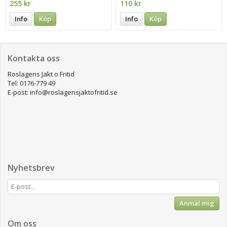
255 kr
110 kr
Info
Köp
Info
Köp
Kontakta oss
Roslagens Jakt o Fritid
Tel: 0176-779 49
E-post: info@roslagensjaktofritid.se
Nyhetsbrev
Anmäl mig
Om oss