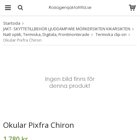
Startsida
Produkten har blivit
JAKT- SKYTTETILLBEHÖR LJUDDÄMPARE MÖRKERSIKTEN KIKARSIKTEN
tillagd i varukorgen
Natt optik, Termiska, Digitala, Frontmonterade
Termiska clip-on
Okular Pixfra Chiron
Okular Pixfra Chiron
1 780 kr