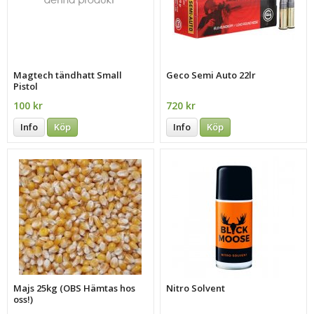
Magtech tändhatt Small
Geco Semi Auto 22lr
Pistol
100 kr
720 kr
Info
Köp
Info
Köp
Majs 25kg (OBS Hämtas hos
Nitro Solvent
oss!)