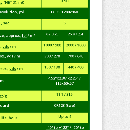
< 50
ty (NETD), mK
esolution, pxl
LCOS 1280x960
, sec.
5
8
/ 0.75
25.8
/ 2.4
ze, approx.,
ft²
/ m²
1000
/ 900
2000
/ 1800
.,
yds
/ m
ox.,
yds
/ m
300
/ 270
700
/ 640
150
/ 130
440
/ 400
prox.,
yds
/ m
4.52"x2.36"x2.25"
/
mm
115x60x57
11.1
/ 315
oz
/g
ndard
CR123 (two)
Up to 4
life, hour
-40° to +122°
/ -20° to