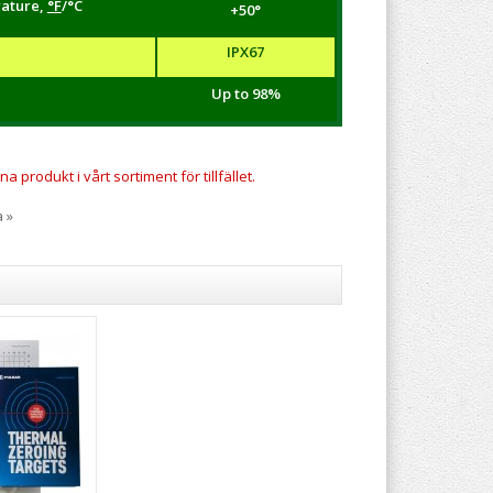
ature,
°F
/°С
+50°
IPX67
Up to 98%
a produkt i vårt sortiment för tillfället.
a »