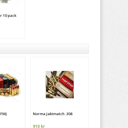
r 10 pack
 FMJ
Norma Jaktmatch .308
910 kr