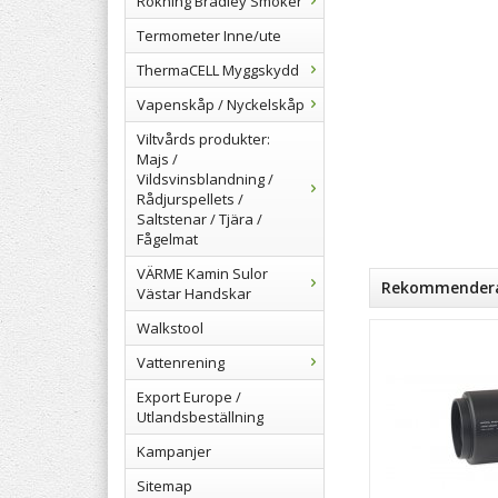
Rökning Bradley Smoker
Termometer Inne/ute
ThermaCELL Myggskydd
Vapenskåp / Nyckelskåp
Viltvårds produkter:
Majs /
Vildsvinsblandning /
Rådjurspellets /
Saltstenar / Tjära /
Fågelmat
VÄRME Kamin Sulor
Rekommenderad
Västar Handskar
Walkstool
Vattenrening
Export Europe /
Utlandsbeställning
Kampanjer
Sitemap