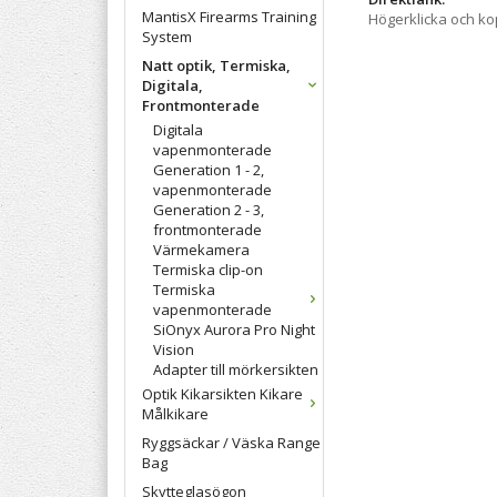
MantisX Firearms Training
Högerklicka och k
System
Natt optik, Termiska,
Digitala,
Frontmonterade
Digitala
vapenmonterade
Generation 1 - 2,
vapenmonterade
Generation 2 - 3,
frontmonterade
Värmekamera
Termiska clip-on
Termiska
vapenmonterade
SiOnyx Aurora Pro Night
Vision
Adapter till mörkersikten
Optik Kikarsikten Kikare
Målkikare
Ryggsäckar / Väska Range
Bag
Skytteglasögon