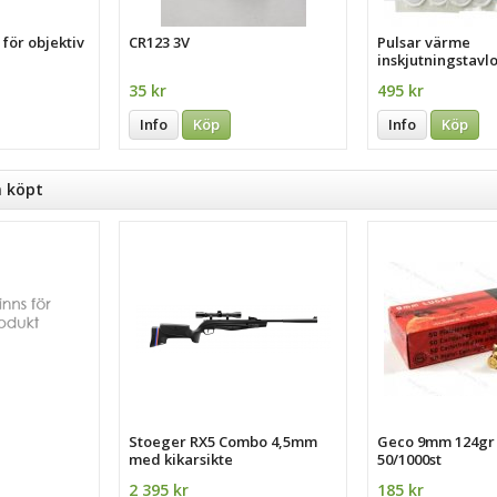
för objektiv
CR123 3V
Pulsar värme
inskjutningstavlo
35 kr
495 kr
Info
Köp
Info
Köp
n köpt
Stoeger RX5 Combo 4,5mm
Geco 9mm 124gr
med kikarsikte
50/1000st
2 395 kr
185 kr