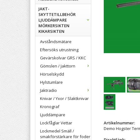
JAKT-
SKYTTETILLBEHÖR
LJUDDÄMPARE
MÖRKERSIKTEN
KIKARSIKTEN
Avståndsmätare
Eftersöks utrustning
Gevärskolvar GRS / KKC
Gömslen / Jakttorn
Hörselskydd
Hylstumlare
Jaktradio
Knivar / Yxor / Slaktknivar
Kronograf
Ljuddämpare
Lockfåglar Vettar
Artikelnummer:
Demo Hogster Term
Lockmedel Smäll /
smakförstärkare för foder
Direktlänk: