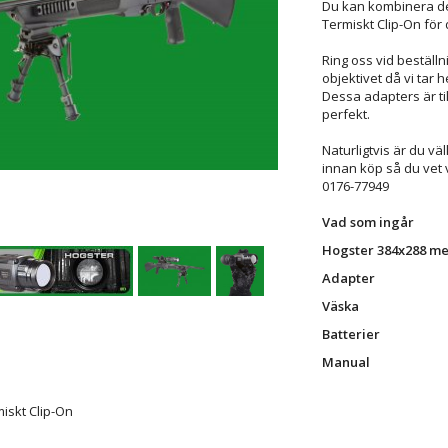
Du kan kombinera de
Termiskt Clip-On för d
Ring oss vid beställn
objektivet då vi tar 
Dessa adapters är ti
perfekt.
Naturligtvis är du vä
innan köp så du vet 
0176-77949
Vad som ingår
Hogster 384x288 me
Adapter
Väska
Batterier
Manual
HOGSTER 3288
iskt Clip-On
HOGSTER 384x288
HOGSTER 384x