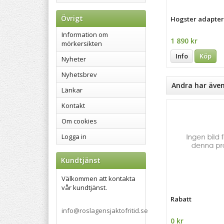
Övrigt
Hogster adapter 
Information om
1 890 kr
mörkersikten
Info
Köp
Nyheter
Nyhetsbrev
Andra har äve
Länkar
Kontakt
Om cookies
Logga in
Kundtjänst
Välkommen att kontakta
vår kundtjänst.
Rabatt
info@roslagensjaktofritid.se
0 kr