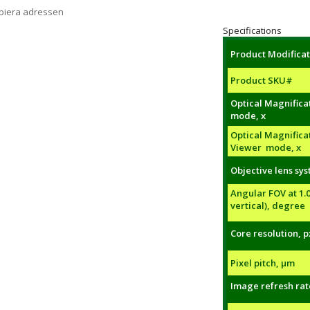
opiera adressen
Specifications
Product Modificat
Product SKU#
Optical Magnificat
mode, x
Optical Magnifica
Viewer mode, x
Objective lens sy
Angular FOV at 1.0
vertical), degree
Core resolution, p
Pixel pitch, µm
Image refresh rat