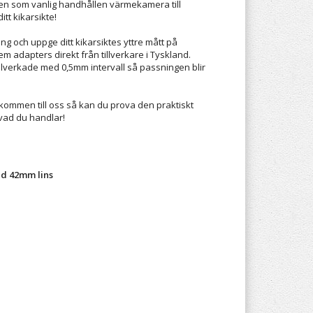
n som vanlig handhållen värmekamera till
itt kikarsikte!
ing och uppge ditt kikarsiktes yttre mått på
hem adapters direkt från tillverkare i Tyskland.
llverkade med 0,5mm intervall så passningen blir
lkommen till oss så kan du prova den praktiskt
vad du handlar!
d 42mm lins