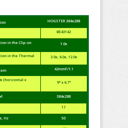
HOGSTER 384x288
ion
BE43142
ion in the Clip-on
1.0x
tion in the Thermal
3.0x, 6.0x, 12.0x
42mmF/1.1
stem
x (horizontal x
9° x 6.7°
xl
384x288
17
e, Hz
50