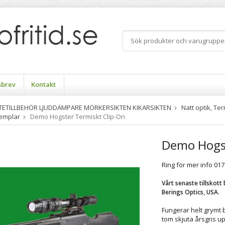
sbrev
Kontakt
TTETILLBEHÖR LJUDDÄMPARE MÖRKERSIKTEN KIKARSIKTEN
Natt optik, Te
emplar
Demo Hogster Termiskt Clip-On
Demo Hogst
Ring för mer info 01
Vårt senaste tillskot
.
Berings Optics, USA
Fungerar helt grymt 
tom skjuta årsgris u