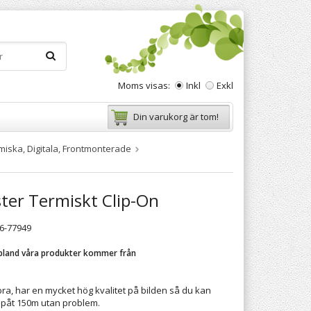
Moms visas:
Inkl
Exkl
Din varukorg är tom!
rmiska, Digitala, Frontmonterade
er Termiskt Clip-On
76-77949
t bland våra produkter kommer från
bra, har en mycket hög kvalitet på bilden så du kan
ppåt 150m utan problem.