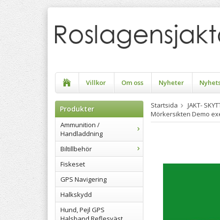
Villkor
Om oss
Nyheter
Nyhet
Startsida
JAKT- SKY
Produkter
Mörkersikten Demo ex
Ammunition /
Handladdning
Biltillbehör
Fiskeset
GPS Navigering
Halkskydd
Hund, Pejl GPS
Halsband Reflesväst