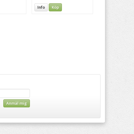
Info
Köp
Anmäl mig