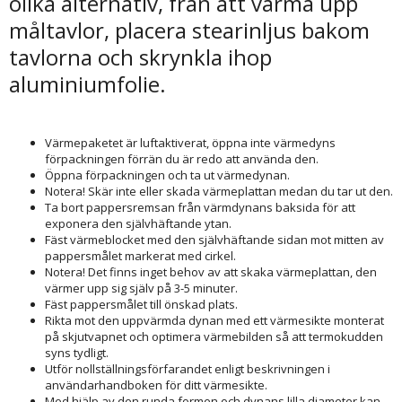
olika alternativ, från att värma upp
måltavlor, placera stearinljus bakom
tavlorna och skrynkla ihop
aluminiumfolie.
Värmepaketet är luftaktiverat, öppna inte värmedyns
förpackningen förrän du är redo att använda den.
Öppna förpackningen och ta ut värmedynan.
Notera! Skär inte eller skada värmeplattan medan du tar ut den.
Ta bort pappersremsan från värmdynans baksida för att
exponera den självhäftande ytan.
Fäst värmeblocket med den självhäftande sidan mot mitten av
pappersmålet markerat med cirkel.
Notera! Det finns inget behov av att skaka värmeplattan, den
värmer upp sig själv på 3-5 minuter.
Fäst pappersmålet till önskad plats.
Rikta mot den uppvärmda dynan med ett värmesikte monterat
på skjutvapnet och optimera värmebilden så att termokudden
syns tydligt.
Utför nollställningsförfarandet enligt beskrivningen i
användarhandboken för ditt värmesikte.
Med hjälp av den runda formen och dynans lilla diameter kan