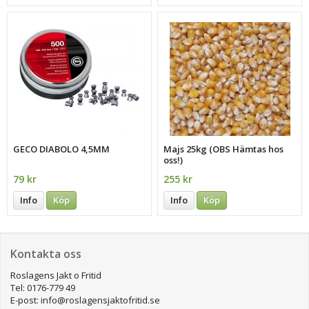
GECO DIABOLO 4,5MM
Majs 25kg (OBS Hämtas hos
oss!)
79 kr
255 kr
Info
Köp
Info
Köp
Kontakta oss
Roslagens Jakt o Fritid
Tel: 0176-779 49
E-post: info@roslagensjaktofritid.se