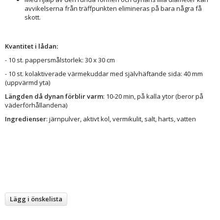
avvikelserna från träffpunkten elimineras på bara några få
skott.
Kvantitet i lådan:
- 10 st. pappersmålstorlek: 30 x 30 cm
- 10 st. kolaktiverade värmekuddar med självhäftande sida: 40 mm
(uppvärmd yta)
Längden då dynan förblir varm
: 10-20 min, på kalla ytor (beror på
väderförhållandena)
Ingredienser
: järnpulver, aktivt kol, vermikulit, salt, harts, vatten
Lägg i önskelista