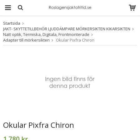
Startsida
Produkten har blivit
JAKT- SKYTTETILLBEHÖR LJUDDÄMPARE MÖRKERSIKTEN KIKARSIKTEN
tillagd i varukorgen
Natt optik, Termiska, Digitala, Frontmonterade
Adapter till mörkersikten
Okular Pixfra Chiron
Okular Pixfra Chiron
1 780 kr