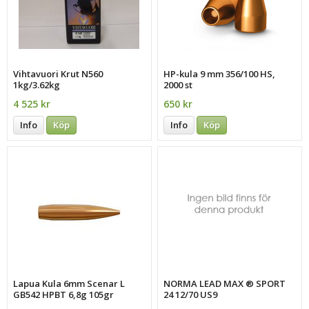
Vihtavuori Krut N560
HP-kula 9 mm 356/100 HS,
1kg/3.62kg
2000 st
4 525 kr
650 kr
Info
Köp
Info
Köp
Lapua Kula 6mm Scenar L
NORMA LEAD MAX ® SPORT
GB542 HPBT 6,8g 105gr
24 12/70 US9