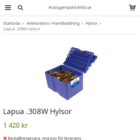
Startsida
Ammunition / Handladdning
Hylsor
Produkten har blivit
Lapua .308W Hylsor
tillagd i varukorgen
Lapua .308W Hylsor
1 420 kr
Beställningsvara, ring oss för leverans