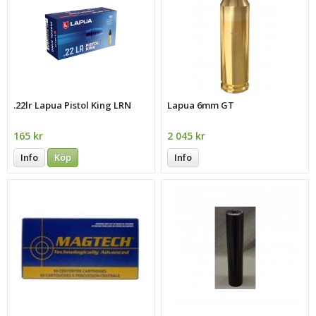
.22lr Lapua Pistol King LRN
Lapua 6mm GT
165 kr
2 045 kr
Info
Köp
Info