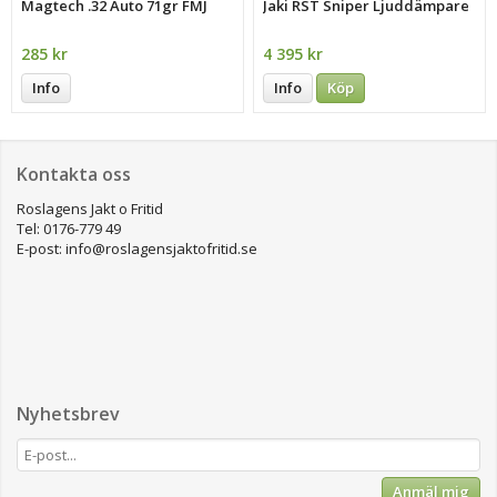
Magtech .32 Auto 71gr FMJ
Jaki RST Sniper Ljuddämpare
285 kr
4 395 kr
Info
Info
Köp
Kontakta oss
Roslagens Jakt o Fritid
Tel: 0176-779 49
E-post: info@roslagensjaktofritid.se
Nyhetsbrev
Anmäl mig