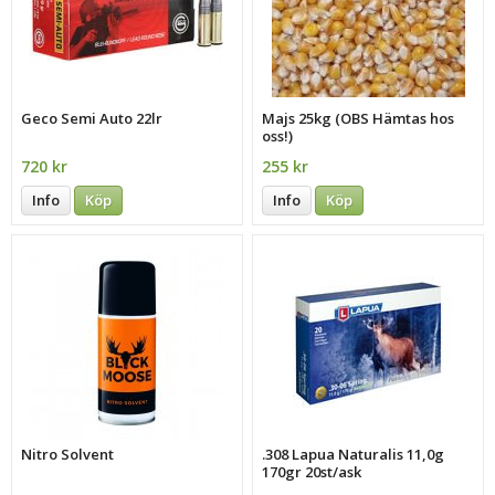
Geco Semi Auto 22lr
Majs 25kg (OBS Hämtas hos
oss!)
720 kr
255 kr
Info
Köp
Info
Köp
Nitro Solvent
.308 Lapua Naturalis 11,0g
170gr 20st/ask