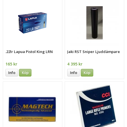
.22lr Lapua Pistol King LRN
Jaki RST Sniper Ljuddämpare
165 kr
4 395 kr
Info
Köp
Info
Köp