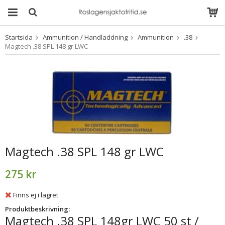
Startsida
Ammunition / Handladdning
Ammunition
.38
Produkten har blivit
Magtech .38 SPL 148 gr LWC
tillagd i varukorgen
Magtech .38 SPL 148 gr LWC
275 kr
Finns ej i lagret
Produktbeskrivning:
Magtech .38 SPL 148gr LWC 50 st /