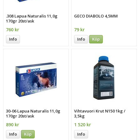
.308 Lapua Naturalis 11,0g
GECO DIABOLO 4,5MM
170gr 20st/ask
760 kr
79 kr
Info
Info
Köp
30-06 Lapua Naturalis 11,0g
Vihtavuori Krut N150 1kg /
170gr 20st/ask
3,5kg
890 kr
1 520 kr
Info
Köp
Info