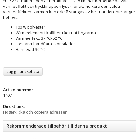
°C–52 °C. Batteritiden är beräknad till 2–8 timmar beroende på vald
värmeeffekt och tryckknappen lyser för att indikera den valda
värmeeffekten. Värmen kan också stängas av helt när den inte längre
behövs.
100 % polyester
Värmeelement i kolfibertråd runt fingrarna
Värmeeffekt: 37 °C–52 °C
Förstärkt handflata i konstläder
Handtvätt 30 °C
Lägg i önskelista
Artikelnummer:
1407
Direktlänk:
Högerklicka och kopiera adressen
Rekommenderade tillbehör till denna produkt