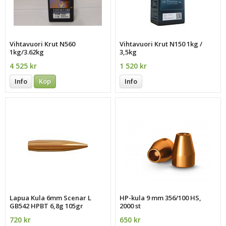
Vihtavuori Krut N560
Vihtavuori Krut N150 1kg /
1kg/3.62kg
3,5kg
4 525 kr
1 520 kr
Info
Köp
Info
Lapua Kula 6mm Scenar L
HP-kula 9 mm 356/100 HS,
GB542 HPBT 6,8g 105gr
2000 st
720 kr
650 kr