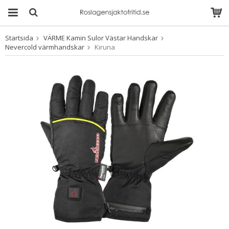
Startsida
VÄRME Kamin Sulor Västar Handskar
Produkten har blivit
Nevercold värmhandskar
Kiruna
tillagd i varukorgen