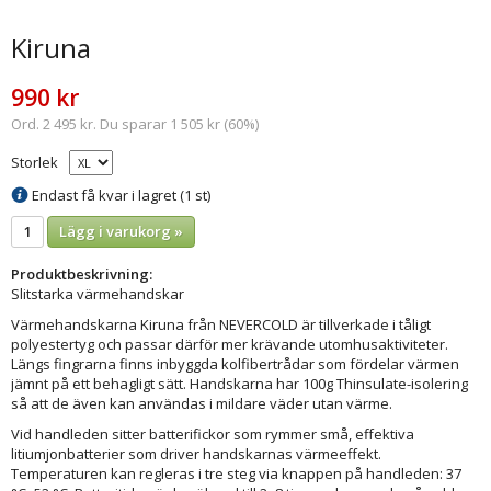
Kiruna
990 kr
Ord. 2 495 kr. Du sparar 1 505 kr (60%)
Storlek
Endast få kvar i lagret (1 st)
Lägg i varukorg »
Produktbeskrivning:
Slitstarka värmehandskar
Värmehandskarna Kiruna från NEVERCOLD är tillverkade i tåligt
polyestertyg och passar därför mer krävande utomhusaktiviteter.
Längs fingrarna finns inbyggda kolfibertrådar som fördelar värmen
jämnt på ett behagligt sätt. Handskarna har 100g Thinsulate-isolering
så att de även kan användas i mildare väder utan värme.
Vid handleden sitter batterifickor som rymmer små, effektiva
litiumjonbatterier som driver handskarnas värmeeffekt.
Temperaturen kan regleras i tre steg via knappen på handleden: 37