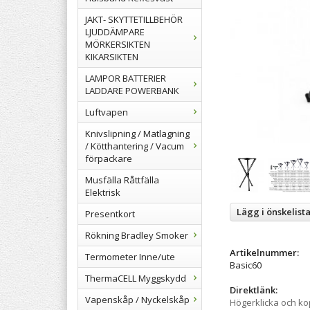
JAKT- SKYTTETILLBEHÖR
LJUDDÄMPARE
MÖRKERSIKTEN
KIKARSIKTEN
LAMPOR BATTERIER
LADDARE POWERBANK
Luftvapen
Knivslipning / Matlagning
/ Kötthantering / Vacum
förpackare
Musfälla Råttfälla
Elektrisk
Lägg i önskelist
Presentkort
Rökning Bradley Smoker
Artikelnummer:
Termometer Inne/ute
Basic60
ThermaCELL Myggskydd
Direktlänk:
Vapenskåp / Nyckelskåp
Högerklicka och k