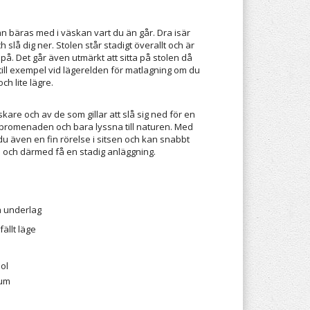
an bäras med i väskan vart du än går. Dra isär
 slå dig ner. Stolen står stadigt överallt och är
 på. Det går även utmärkt att sitta på stolen då
till exempel vid lägerelden för matlagning om du
ch lite lägre.
skare och av de som gillar att slå sig ned för en
spromenaden och bara lyssna till naturen. Med
du även en fin rörelse i sitsen och kan snabbt
n och därmed få en stadig anläggning.
ka underlag
ällt läge
ol
ium