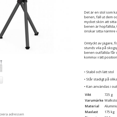
Det är en stol som k
benen, fäll ut dem och
mycket skön att sitta
benen är hopfällda, 
önskar sitta närmre o
Omtyckt av jägare, fi
stunds vila på skog
benen outfällda får 
komma i rätt positio
• Stabil och lätt stol
• Står stadigt på oli
a
• Kan användas i outf
Vikt
725 g
Varumärke
Walksto
Material
Alumin
Maxlast
175 kg
opiera adressen