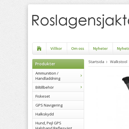
Villkor
Om oss
Nyheter
Nyhet
Startsida
Walkstool
Produkter
Ammunition /
Handladdning
Biltillbehör
Fiskeset
GPS Navigering
Halkskydd
Hund, Pejl GPS
Halsband Reflesväst