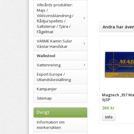
Viltvårds produkter:
Majs /
Vildsvinsblandning /
Rådjurspellets /
Saltstenar / Tjära /
Andra har äve
Fågelmat
VÄRME Kamin Sulor
Västar Handskar
Walkstool
Vattenrening
Export Europe /
Utlandsbeställning
Kampanjer
Magtech ,357 M
Sitemap
SJSP
360 kr
Övrigt
Info
Information om
mörkersikten