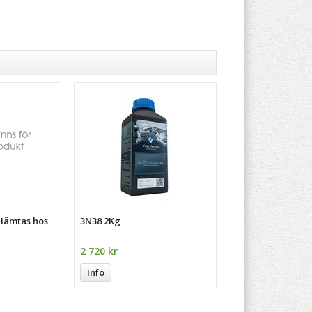
 Hämtas hos
3N38 2Kg
2 720 kr
Info