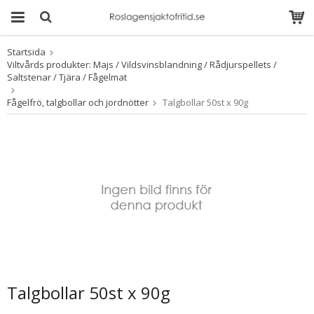
Startsida
Produkten har blivit
Viltvårds produkter: Majs / Vildsvinsblandning / Rådjurspellets /
tillagd i varukorgen
Saltstenar / Tjära / Fågelmat
Fågelfrö, talgbollar och jordnötter
Talgbollar 50st x 90g
Talgbollar 50st x 90g