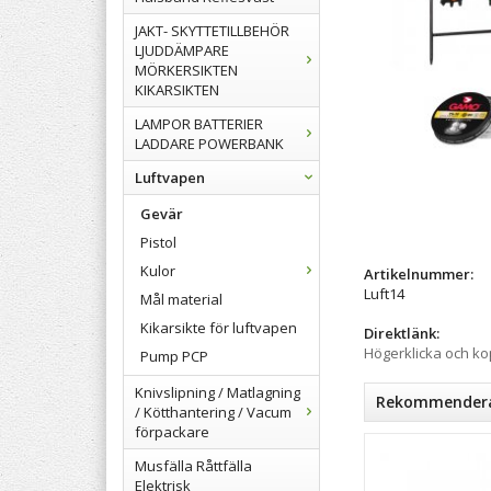
JAKT- SKYTTETILLBEHÖR
LJUDDÄMPARE
MÖRKERSIKTEN
KIKARSIKTEN
LAMPOR BATTERIER
LADDARE POWERBANK
Luftvapen
Gevär
Pistol
Kulor
Artikelnummer:
Luft14
Mål material
Kikarsikte för luftvapen
Direktlänk:
Högerklicka och k
Pump PCP
Knivslipning / Matlagning
Rekommenderad
/ Kötthantering / Vacum
förpackare
Musfälla Råttfälla
Elektrisk