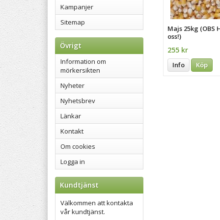
Kampanjer
Sitemap
Majs 25kg (OBS 
oss!)
Övrigt
255 kr
Information om
Info
Köp
mörkersikten
Nyheter
Nyhetsbrev
Länkar
Kontakt
Om cookies
Logga in
Kundtjänst
Välkommen att kontakta
vår kundtjänst.