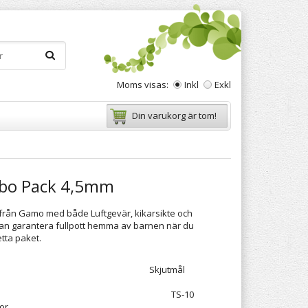
Moms visas:
Inkl
Exkl
Din varukorg är tom!
mbo Pack 4,5mm
t från Gamo med både Luftgevär, kikarsikte och
tan garantera fullpott hemma av barnen när du
ta paket.
kte 4x20 Skjutmål
nking
get TS-10
or.