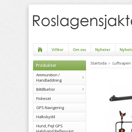
Villkor
Om oss
Nyheter
Nyhet
Startsida
Luftvapen
Produkter
Ammunition /
Handladdning
Biltillbehör
Fiskeset
GPS Navigering
Halkskydd
Hund, Pejl GPS
Halsband Reflesväst