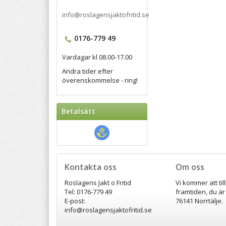
info@roslagensjaktofritid.se
0176-779 49
Vardagar kl 08.00-17.00
Andra tider efter
överenskommelse - ring!
Betalsätt
Kontakta oss
Om oss
Roslagens Jakt o Fritid
Vi kommer att til
Tel: 0176-779 49
framtiden, du är
E-post:
76141 Norrtälje.
info@roslagensjaktofritid.se