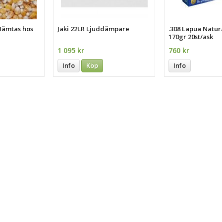
Hämtas hos
Jaki 22LR Ljuddämpare
.308 Lapua Natura
170gr 20st/ask
1 095 kr
760 kr
Info
Köp
Info