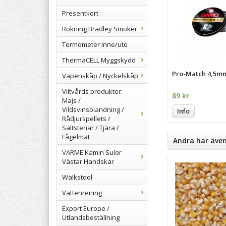
Presentkort
Rökning Bradley Smoker
Termometer Inne/ute
ThermaCELL Myggskydd
Pro-Match 4,5m
Vapenskåp / Nyckelskåp
Viltvårds produkter:
89 kr
Majs /
Vildsvinsblandning /
Info
Rådjurspellets /
Saltstenar / Tjära /
Fågelmat
Andra har äve
VÄRME Kamin Sulor
Västar Handskar
Walkstool
Vattenrening
Export Europe /
Utlandsbeställning