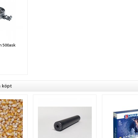
m 500ask
n köpt