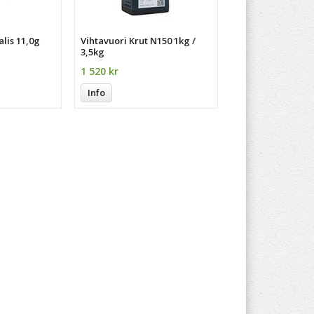
lis 11,0g
Vihtavuori Krut N150 1kg /
3,5kg
1 520 kr
Info