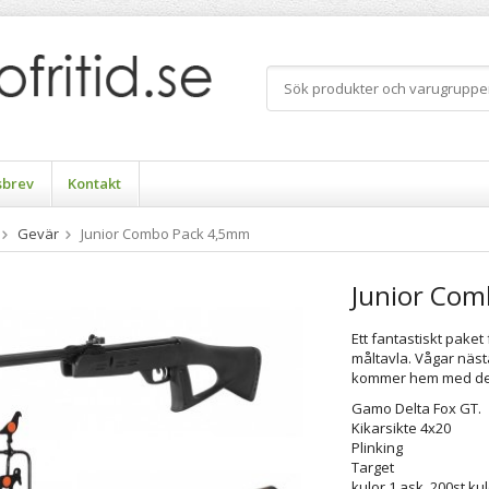
sbrev
Kontakt
Gevär
Junior Combo Pack 4,5mm
Junior Co
Ett fantastiskt pake
måltavla. Vågar näs
kommer hem med det
Gamo Delta Fox GT.
Kikarsi
Pli
Tar
kulor 1 ask, 200st kul