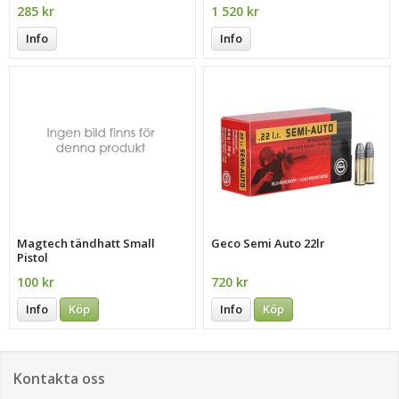
285 kr
1 520 kr
Info
Info
Magtech tändhatt Small
Geco Semi Auto 22lr
Pistol
100 kr
720 kr
Info
Köp
Info
Köp
Kontakta oss