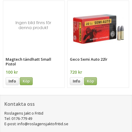
Magtech tändhatt Small
Geco Semi Auto 22lr
Pistol
100 kr
720 kr
Info
Köp
Info
Köp
Kontakta oss
Roslagens Jakt o Fritid
Tel: 0176-779 49
E-post: info@roslagensjaktofritid.se