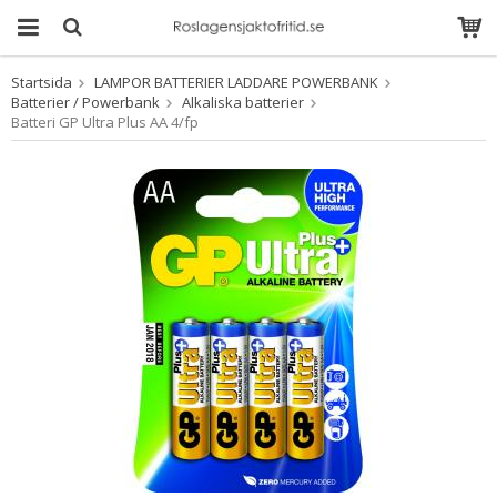
Startsida
LAMPOR BATTERIER LADDARE POWERBANK
Produkten har blivit
Batterier / Powerbank
Alkaliska batterier
tillagd i varukorgen
Batteri GP Ultra Plus AA 4/fp