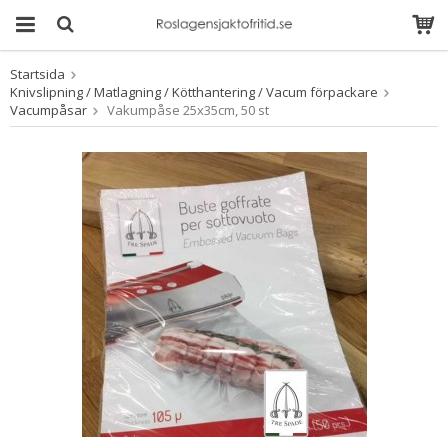
Startsida
Produkten har blivit
Knivslipning / Matlagning / Kötthantering / Vacum förpackare
tillagd i varukorgen
Vacumpåsar
Vakumpåse 25x35cm, 50 st