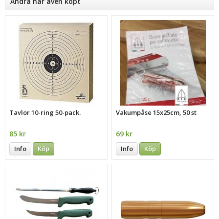
Andra har även köpt
Tavlor 10-ring 50-pack.
Vakumpåse 15x25cm, 50 st
85 kr
69 kr
Info
Köp
Info
Köp