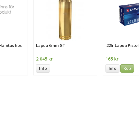
 Hämtas hos
Lapua 6mm GT
.22lr Lapua Pisto
2 045 kr
165 kr
Info
Info
Köp