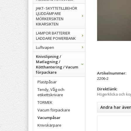
JAKT- SKYTTETILLBEHÖR
LJUDDÄMPARE
MÖRKERSIKTEN
KIKARSIKTEN
LAMPOR BATTERIER
LADDARE POWERBANK
Luftvapen
Knivslipning /
Matlagning /
Kötthantering / Vacum
förpackare
Artikelnummer:
2206-2
Plastpåsar
Direktlänk:
Tendy, Våg och
Högerklicka och k
etikettskrivare
TORMEK
Andra har äve
Vacum förpackare
Vacumpåsar
Knivskärpare