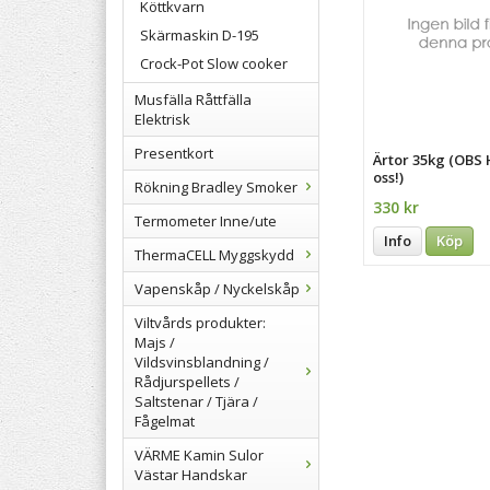
Köttkvarn
Skärmaskin D-195
Crock-Pot Slow cooker
Musfälla Råttfälla
Elektrisk
Presentkort
Ärtor 35kg (OBS
oss!)
Rökning Bradley Smoker
330 kr
Termometer Inne/ute
Info
Köp
ThermaCELL Myggskydd
Vapenskåp / Nyckelskåp
Viltvårds produkter:
Majs /
Vildsvinsblandning /
Rådjurspellets /
Saltstenar / Tjära /
Fågelmat
VÄRME Kamin Sulor
Västar Handskar