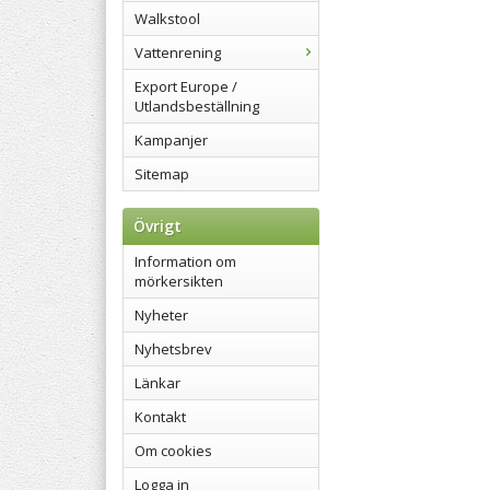
Walkstool
Vattenrening
Export Europe /
Utlandsbeställning
Kampanjer
Sitemap
Övrigt
Information om
mörkersikten
Nyheter
Nyhetsbrev
Länkar
Kontakt
Om cookies
Logga in