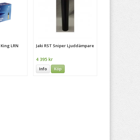
l King LRN
Jaki RST Sniper Ljuddämpare
4 395 kr
Info
Köp