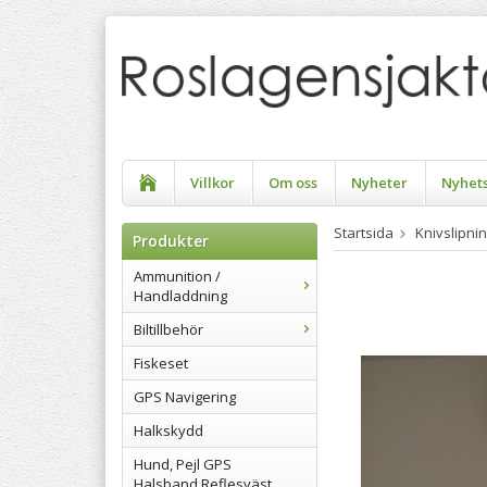
Villkor
Om oss
Nyheter
Nyhet
Startsida
Knivslipni
Produkter
Ammunition /
Handladdning
Biltillbehör
Fiskeset
GPS Navigering
Halkskydd
Hund, Pejl GPS
Halsband Reflesväst