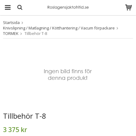
Startsida
Produkten har blivit
Knivslipning / Matlagning / Kötthantering / Vacum förpackare
tillagd i varukorgen
TORMEK
Tillbehör T-8
Tillbehör T-8
3 375 kr