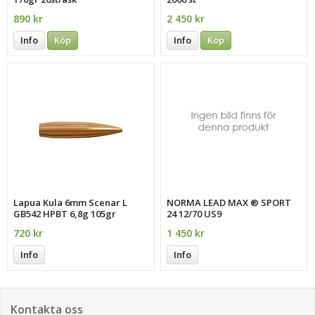
890 kr
2 450 kr
Info
Köp
Info
Köp
Lapua Kula 6mm Scenar L
NORMA LEAD MAX ® SPORT
GB542 HPBT 6,8g 105gr
24 12/70 US9
720 kr
1 450 kr
Info
Info
Kontakta oss