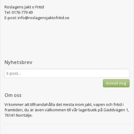
Roslagens Jakt o Fritid
Tel: 0176-779 49
E-post: info@roslagensjaktofritid.se
Nyhetsbrev
Anmäl mig
Om oss
Vi kommer att tillhandahålla det mesta inom jakt, vapen och fritid i
framtiden, du är även välkommen till vår lagerbutik på Gäddvägen 1,
76141 Norrtälje.