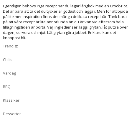
Egentligen behövs inga recept när du lagar långkok med en Crock-Pot.
Det är bara att ta det du tycker är godast och lägga i. Men för att bjuda
på lite mer inspiration finns det många delikata recept här. Tänk bara
på att våra recept är lite annorlunda än du är van vid eftersom hela
tillagningstiden är borta. Välj ingredienser, lägg i grytan, låt puttra över
dagen, servera och njut. Låt grytan göra jobbet. Enklare kan det
knappast bli.
Trendigt
Chilis
Vardag
BBQ
Klassiker
Desserter