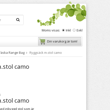
Moms visas:
Inkl
Exkl
Din varukorg är tom!
Väska Range Bag
Ryggsäck m.stol camo
.stol camo
:
.stol camo
ed inbyggd stol som är