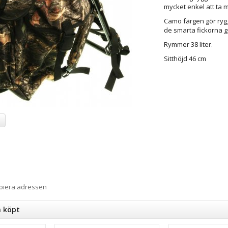
mycket enkel att ta me
Camo färgen gör ryg
de smarta fickorna gö
Rymmer 38 liter.
Sitthöjd 46 cm
a
opiera adressen
n köpt