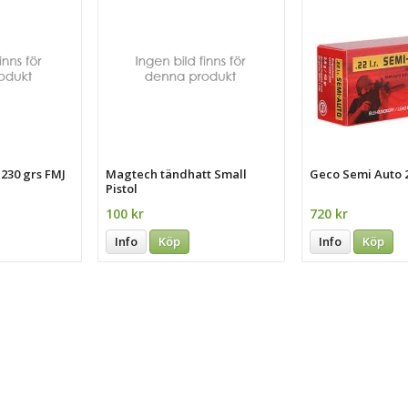
230 grs FMJ
Magtech tändhatt Small
Geco Semi Auto 2
Pistol
100 kr
720 kr
Info
Köp
Info
Köp