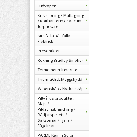
Luftvapen
Knivslipning / Matlagning
/ Kötthantering / Vacum
förpackare
Musfälla Råttfälla
Elektrisk
Presentkort
Rökning Bradley Smoker
Termometer Inne/ute
ThermaCELL Myggskydd
Vapenskåp / Nyckelskåp
Viltvårds produkter:
Majs /
Vildsvinsblandning /
Rådjurspellets /
Saltstenar / Tjära /
Fågelmat
VÄRME Kamin Sulor