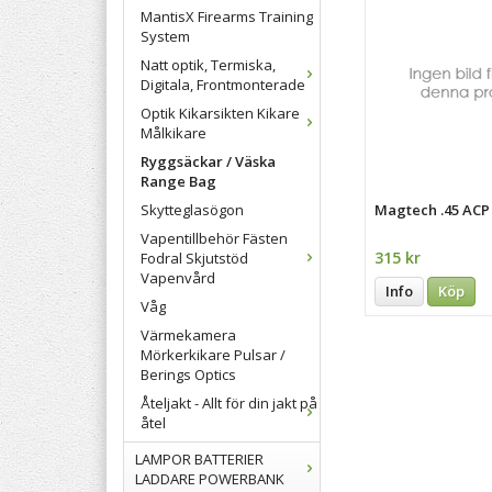
MantisX Firearms Training
System
Natt optik, Termiska,
Digitala, Frontmonterade
Optik Kikarsikten Kikare
Målkikare
Ryggsäckar / Väska
Range Bag
Skytteglasögon
Magtech .45 ACP 
Vapentillbehör Fästen
315 kr
Fodral Skjutstöd
Vapenvård
Info
Köp
Våg
Värmekamera
Mörkerkikare Pulsar /
Berings Optics
Åteljakt - Allt för din jakt på
åtel
LAMPOR BATTERIER
LADDARE POWERBANK