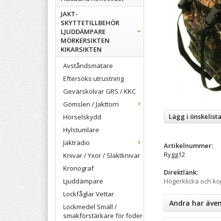
JAKT-
SKYTTETILLBEHÖR
LJUDDÄMPARE
MÖRKERSIKTEN
KIKARSIKTEN
Avståndsmätare
Eftersöks utrustning
Gevärskolvar GRS / KKC
Gömslen / Jakttorn
Lägg i önskelist
Hörselskydd
Hylstumlare
Jaktradio
Artikelnummer:
Rygg12
Knivar / Yxor / Slaktknivar
Kronograf
Direktlänk:
Ljuddämpare
Högerklicka och k
Lockfåglar Vettar
Andra har äve
Lockmedel Smäll /
smakförstärkare för foder