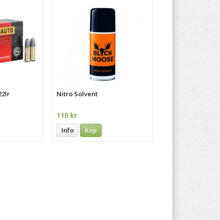
2lr
Nitro Solvent
110 kr
Info
Köp