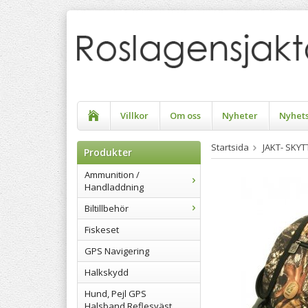
Villkor
Om oss
Nyheter
Nyhet
Startsida
JAKT- SKY
Produkter
Ammunition /
Handladdning
Biltillbehör
Fiskeset
GPS Navigering
Halkskydd
Hund, Pejl GPS
Halsband Reflesväst