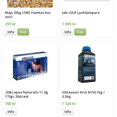
Majs 25kg (OBS Hämtas hos
Jaki 22LR Ljuddämpare
oss!)
255 kr
1 095 kr
Info
Köp
Info
Köp
.308 Lapua Naturalis 11,0g
Vihtavuori Krut N150 1kg /
170gr 20st/ask
3,5kg
760 kr
1 520 kr
Info
Info