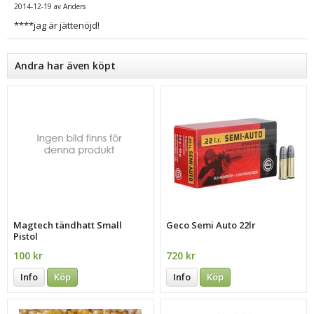
2014-12-19
av
Anders
****jag är jättenöjd!
Andra har även köpt
Magtech tändhatt Small
Geco Semi Auto 22lr
Pistol
100 kr
720 kr
Info
Köp
Info
Köp