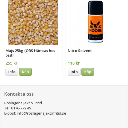
Majs 25kg (OBS Hämtas hos
Nitro Solvent
oss!)
255 kr
110 kr
Info
Köp
Info
Köp
Kontakta oss
Roslagens Jakt o Fritid
Tel: 0176-779 49
E-post: info@roslagensjaktofritid.se