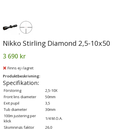
Nikko Stirling Diamond 2,5-10x50
3 690 kr
Finns ej i lagret
Produktbeskrivning:
Specifikation:
Förstoring
2,5-10X
Front lins diameter
50mm
Exit pupil
3,5
Tub diameter
30mm
100m justering per
1/4 M.O.A.
klick
Skymnings faktor
26,0