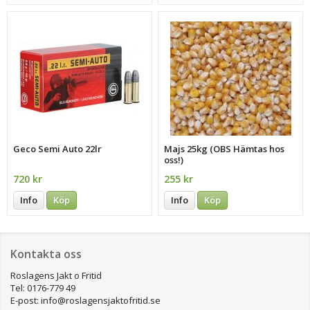
Geco Semi Auto 22lr
Majs 25kg (OBS Hämtas hos
oss!)
720 kr
255 kr
Info
Köp
Info
Köp
Kontakta oss
Roslagens Jakt o Fritid
Tel: 0176-779 49
E-post: info@roslagensjaktofritid.se