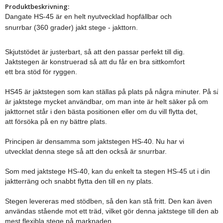
Produktbeskrivning:
Dangate HS-45 är en helt nyutvecklad hopfällbar och
snurrbar (360 grader) jakt stege - jakttorn.
Skjutstödet är justerbart, så att den passar perfekt till dig.
Jaktstegen är konstruerad så att du får en bra sittkomfort 
ett bra stöd för ryggen.
HS45 är jaktstegen som kan ställas på plats på några minuter. På så 
är jaktstege mycket användbar, om man inte är helt säker på om
jakttornet står i den bästa positionen eller om du vill flytta det,
att försöka på en ny bättre plats.
Principen är densamma som jaktstegen HS-40. Nu har vi
utvecklat denna stege så att den också är snurrbar.
Som med jaktstege HS-40, kan du enkelt ta stegen HS-45 ut i din
jaktterräng och snabbt flytta den till en ny plats.
Stegen levereras med stödben, så den kan stå fritt. Den kan även
användas stående mot ett träd, vilket gör denna jaktstege till den abs
mest flexibla stege på marknaden.