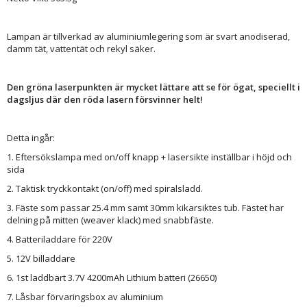
Lampan är tillverkad av aluminiumlegering som är svart anodiserad,
damm tät, vattentät och rekyl säker.
Den gröna laserpunkten är mycket lättare att se för ögat, speciellt i
dagsljus där den röda lasern försvinner helt!
Detta ingår:
1. Eftersökslampa med on/off knapp + lasersikte inställbar i höjd och
sida
2. Taktisk tryckkontakt (on/off) med spiralsladd.
3. Fäste som passar 25.4 mm samt 30mm kikarsiktes tub. Fästet har
delning på mitten (weaver klack) med snabbfäste.
4. Batteriladdare för 220V
5. 12V billaddare
6. 1st laddbart 3.7V 4200mAh Lithium batteri (26650)
7. Låsbar förvaringsbox av aluminium