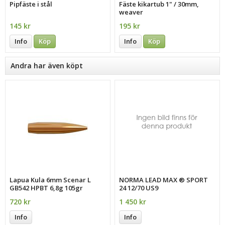
Pipfäste i stål
Fäste kikartub 1" / 30mm,
weaver
145 kr
195 kr
Info
Köp
Info
Köp
Andra har även köpt
Lapua Kula 6mm Scenar L
NORMA LEAD MAX ® SPORT
GB542 HPBT 6,8g 105gr
24 12/70 US9
720 kr
1 450 kr
Info
Info