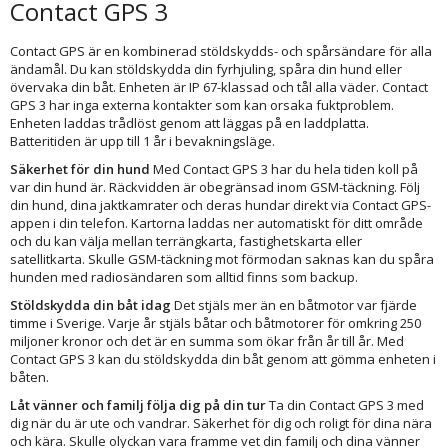
Contact GPS 3
Contact GPS är en kombinerad stöldskydds- och spårsändare för alla
ändamål. Du kan stöldskydda din fyrhjuling, spåra din hund eller
övervaka din båt. Enheten är IP 67-klassad och tål alla väder. Contact
GPS 3 har inga externa kontakter som kan orsaka fuktproblem.
Enheten laddas trådlöst genom att läggas på en laddplatta.
Batteritiden är upp till 1 år i bevakningsläge.
Säkerhet för din hund
Med Contact GPS 3 har du hela tiden koll på
var din hund är. Räckvidden är obegränsad inom GSM-täckning. Följ
din hund, dina jaktkamrater och deras hundar direkt via Contact GPS-
appen i din telefon. Kartorna laddas ner automatiskt för ditt område
och du kan välja mellan terrängkarta, fastighetskarta eller
satellitkarta. Skulle GSM-täckning mot förmodan saknas kan du spåra
hunden med radiosändaren som alltid finns som backup.
Stöldskydda din båt idag
Det stjäls mer än en båtmotor var fjärde
timme i Sverige. Varje år stjäls båtar och båtmotorer för omkring 250
miljoner kronor och det är en summa som ökar från år till år. Med
Contact GPS 3 kan du stöldskydda din båt genom att gömma enheten i
båten.
Låt vänner och familj följa dig på din tur
Ta din Contact GPS 3 med
dig när du är ute och vandrar. Säkerhet för dig och roligt för dina nära
och kära. Skulle olyckan vara framme vet din familj och dina vänner