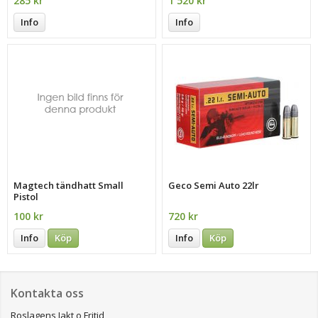
285 kr
1 520 kr
Info
Info
Magtech tändhatt Small
Geco Semi Auto 22lr
Pistol
100 kr
720 kr
Info
Köp
Info
Köp
Kontakta oss
Roslagens Jakt o Fritid