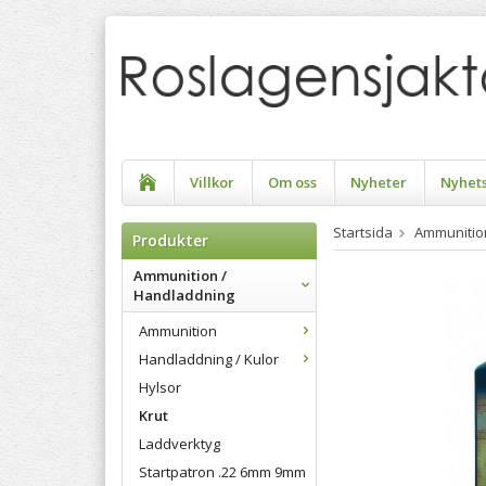
Villkor
Om oss
Nyheter
Nyhet
Startsida
Ammunitio
Produkter
Ammunition /
Handladdning
Ammunition
Handladdning / Kulor
Hylsor
Krut
Laddverktyg
Startpatron .22 6mm 9mm