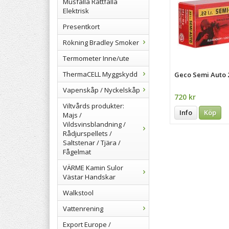
Musfälla Råttfälla
Elektrisk
Presentkort
Rökning Bradley Smoker
Termometer Inne/ute
ThermaCELL Myggskydd
Geco Semi Auto 
Vapenskåp / Nyckelskåp
720 kr
Viltvårds produkter:
Info
Köp
Majs /
Vildsvinsblandning /
Rådjurspellets /
Saltstenar / Tjära /
Fågelmat
VÄRME Kamin Sulor
Västar Handskar
Walkstool
Vattenrening
Export Europe /