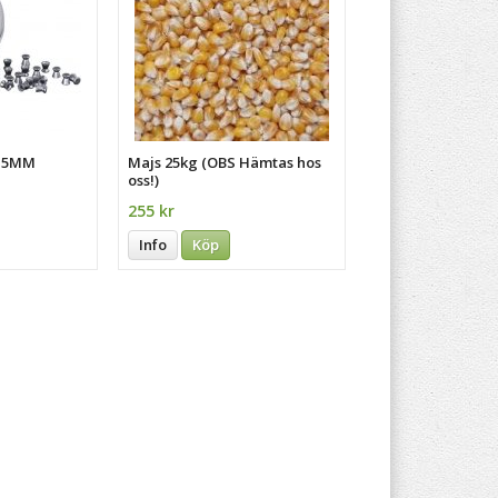
4,5MM
Majs 25kg (OBS Hämtas hos
oss!)
255 kr
Info
Köp