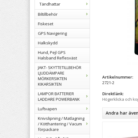
Tändhattar
Biltillbehör
Fiskeset
GPS Navigering
Halkskydd
Hund, Pejl GPS
Halsband Reflesväst
JAKT- SKYTTETILLBEHÖR
LJUDDÄMPARE
Artikelnummer:
MÖRKERSIKTEN
2721-2
KIKARSIKTEN
LAMPOR BATTERIER
Direktlänk:
LADDARE POWERBANK
Högerklicka och k
Luftvapen
Andra har äve
Knivslipning / Matlagning
/ Kötthantering / Vacum
förpackare