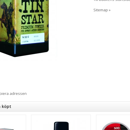
Sitemap »
opiera adressen
n köpt