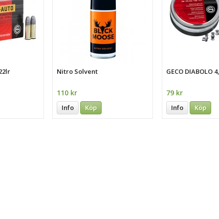
22lr
Nitro Solvent
GECO DIABOLO 
110 kr
79 kr
Info
Köp
Info
Köp