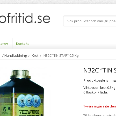
sbrev
Kontakt
n / Handladdning
Krut
N32C ”TIN STAR” 0,5 Kg
N32C ”TIN 
Produktbeskrivning
Vihtavuori krut 0,5kg 
6 flaskor / låda.
Tyvärr ingår inte denn
Till butikens startsid