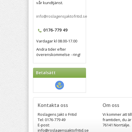
vår kundtjänst.
info@roslagensjaktofritid.se
0176-779 49
Vardagar kl 08.00-17.00
Andra tider efter
överenskommelse - ring!
Betalsätt
Kontakta oss
Om oss
Roslagens Jakt o Fritid
Vi kommer att til
Tel: 0176-779 49
framtiden, du är
E-post:
76141 Norrtälje.
info@roslagensjaktofritid.se