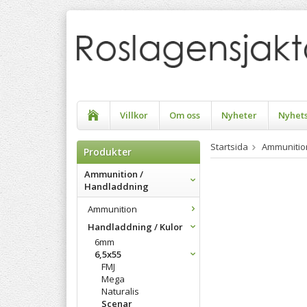
Villkor
Om oss
Nyheter
Nyhet
Startsida
Ammunitio
Produkter
Ammunition /
Handladdning
Ammunition
Handladdning / Kulor
6mm
6,5x55
FMJ
Mega
Naturalis
Scenar