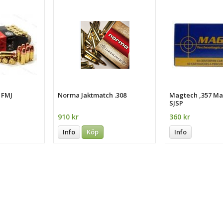
 FMJ
Norma Jaktmatch .308
Magtech ,357 M
SJSP
910 kr
360 kr
Info
Köp
Info