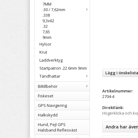
7MM
.30 / 7,62mm
.338
9,3x62
.32
7,65
9mm
Hylsor
Krut
Laddverktyg
Startpatron .22 6mm 9mm
Lägg i önskelist
Tändhattar
Biltillbehör
Artikelnummer:
Fiskeset
2704-4
GPS Navigering
Direktlänk:
Högerklicka och k
Halkskydd
Hund, Pejl GPS
Andra har äve
Halsband Reflesväst