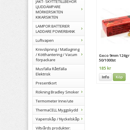
JAKT- SKYTTETILLBEHÖR
LJUDDÄMPARE
MÖRKERSIKTEN
KIKARSIKTEN
LAMPOR BATTERIER
LADDARE POWERBANK
Luftvapen
Knivslipning / Matlagning
/ Kötthantering / Vacum
Geco 9mm 124gr
förpackare
50/1000st
185 kr
Musfälla Råttfälla
Elektrisk
Info
Köp
Presentkort
Rökning Bradley Smoker
Termometer Inne/ute
ThermaCELL Myggskydd
Vapenskåp / Nyckelskåp
Viltvårds produkter: