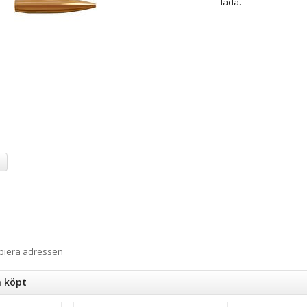
låda.
a
opiera adressen
n köpt