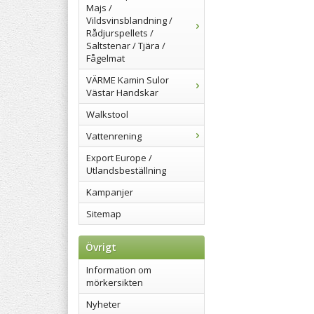
Majs /
Vildsvinsblandning /
Rådjurspellets /
Saltstenar / Tjära /
Fågelmat
VÄRME Kamin Sulor
Västar Handskar
Walkstool
Vattenrening
Export Europe /
Utlandsbeställning
Kampanjer
Sitemap
Övrigt
Information om
mörkersikten
Nyheter