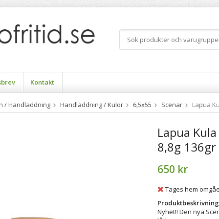
sbrev
Kontakt
n / Handladdning
Handladdning / Kulor
6,5x55
Scenar
Lapua Ku
Lapua Kula
8,8g 136gr
650 kr
Tages hem omgå
Produktbeskrivning
Nyhet!! Den nya Scen