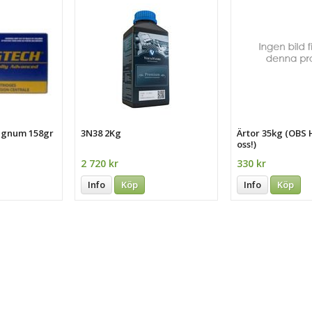
agnum 158gr
3N38 2Kg
Ärtor 35kg (OBS
oss!)
2 720 kr
330 kr
Info
Köp
Info
Köp