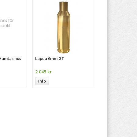
 Hämtas hos
Lapua 6mm GT
2 045 kr
Info