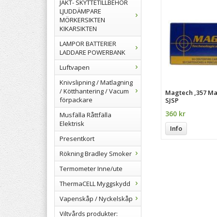
JAKT- SKYTTETILLBEHÖR
LJUDDÄMPARE
MÖRKERSIKTEN
KIKARSIKTEN
LAMPOR BATTERIER
LADDARE POWERBANK
Luftvapen
Knivslipning / Matlagning
/ Kötthantering / Vacum
Magtech ,357 M
förpackare
SJSP
360 kr
Musfälla Råttfälla
Elektrisk
Info
Presentkort
Rökning Bradley Smoker
Termometer Inne/ute
ThermaCELL Myggskydd
Vapenskåp / Nyckelskåp
Viltvårds produkter: