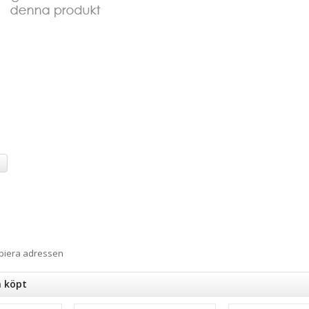
a
opiera adressen
n köpt