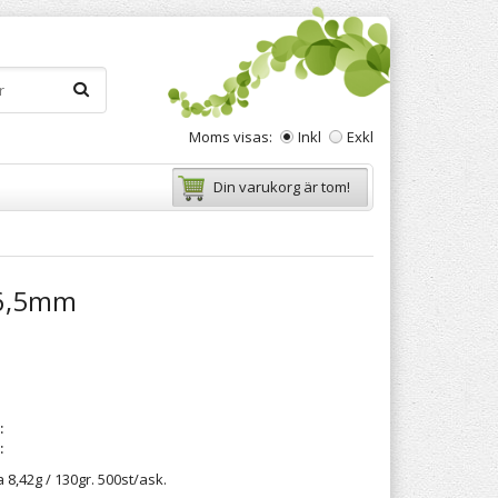
Moms visas:
Inkl
Exkl
Din varukorg är tom!
6,5mm
:
:
8,42g / 130gr. 500st/ask.