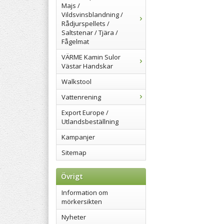
Majs /
Vildsvinsblandning /
Rådjurspellets /
Saltstenar / Tjära /
Fågelmat
VÄRME Kamin Sulor
Västar Handskar
Walkstool
Vattenrening
Export Europe /
Utlandsbeställning
Kampanjer
Sitemap
Övrigt
Information om
mörkersikten
Nyheter