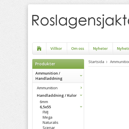
Villkor
Om oss
Nyheter
Nyhet
Startsida
Ammunitio
Produkter
Ammunition /
Handladdning
Ammunition
Handladdning / Kulor
6mm
6,5x55
FMJ
Mega
Naturalis
Scenar