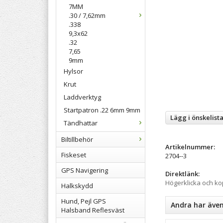
7MM
.30 / 7,62mm
.338
9,3x62
.32
7,65
9mm
Hylsor
Krut
Laddverktyg
Startpatron .22 6mm 9mm
Lägg i önskelist
Tändhattar
Biltillbehör
Artikelnummer:
Fiskeset
2704--3
GPS Navigering
Direktlänk:
Högerklicka och k
Halkskydd
Hund, Pejl GPS
Andra har äve
Halsband Reflesväst