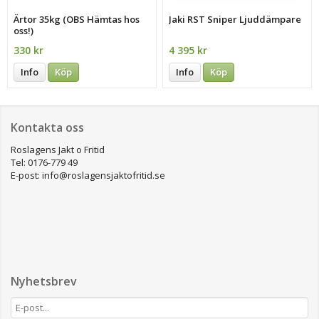
Ärtor 35kg (OBS Hämtas hos
Jaki RST Sniper Ljuddämpare
oss!)
330 kr
4 395 kr
Info
Köp
Info
Köp
Kontakta oss
Roslagens Jakt o Fritid
Tel: 0176-779 49
E-post: info@roslagensjaktofritid.se
Nyhetsbrev