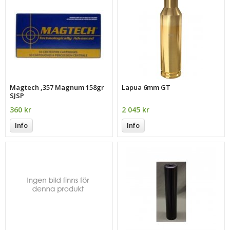
Magtech ,357 Magnum 158gr
Lapua 6mm GT
SJSP
360 kr
2 045 kr
Info
Info