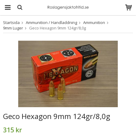
Startsida
Ammunition / Handladdning
Ammunition
Produkten har blivit
9mm Luger
Geco Hexagon 9mm 124gr/8,0g
tillagd i varukorgen
Geco Hexagon 9mm 124gr/8,0g
315 kr