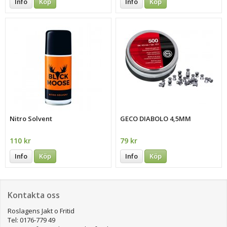
Info
Köp
Info
Köp
Nitro Solvent
GECO DIABOLO 4,5MM
110 kr
79 kr
Info
Köp
Info
Köp
Kontakta oss
Roslagens Jakt o Fritid
Tel: 0176-779 49