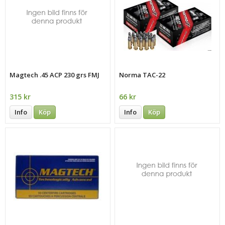
Magtech .45 ACP 230 grs FMJ
Norma TAC-22
315 kr
66 kr
Info
Köp
Info
Köp