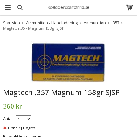
Startsida
Ammunition / Handladdning
Ammunition
.357
Produkten har blivit
Magtech ,357 Magnum 158gr SJSP
tillagd i varukorgen
Magtech ,357 Magnum 158gr SJSP
360 kr
Antal
Finns ej i lagret
Produktbeskrivning: