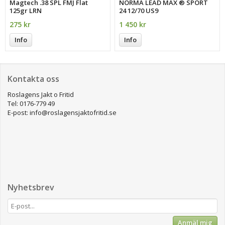
Magtech .38 SPL FMJ Flat
NORMA LEAD MAX ® SPORT
125gr LRN
24 12/70 US9
275 kr
1 450 kr
Info
Info
Kontakta oss
Roslagens Jakt o Fritid
Tel: 0176-779 49
E-post: info@roslagensjaktofritid.se
Nyhetsbrev
Anmäl mig