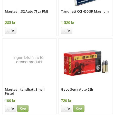
Magtech .32 Auto 71gr FMJ
Tändhatt CCI 450 SR Magnum
285 kr
1 520 kr
Info
Info
Magtech tändhatt Small
Geco Semi Auto 22lr
Pistol
100 kr
720 kr
Info
Köp
Info
Köp