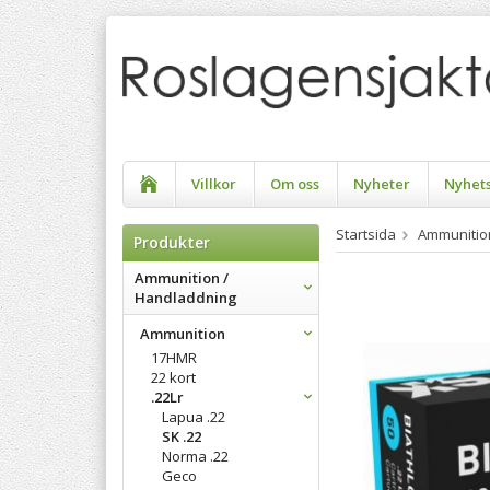
Villkor
Om oss
Nyheter
Nyhet
Startsida
Ammunitio
Produkter
Ammunition /
Handladdning
Ammunition
17HMR
22 kort
.22Lr
Lapua .22
SK .22
Norma .22
Geco