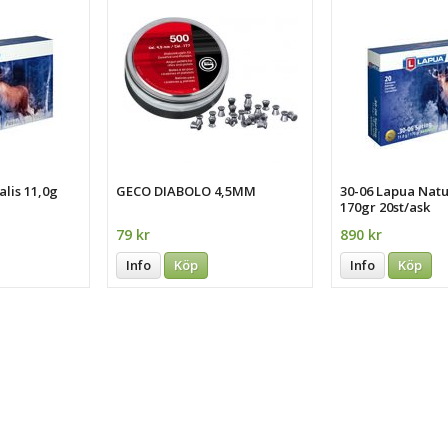
alis 11,0g
GECO DIABOLO 4,5MM
30-06 Lapua Natu
170gr 20st/ask
79 kr
890 kr
Info
Köp
Info
Köp