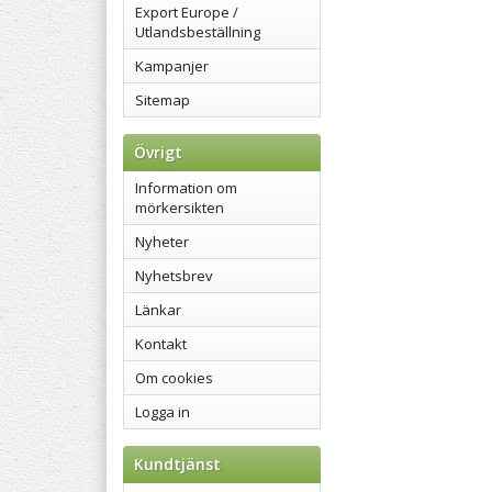
Export Europe /
Utlandsbeställning
Kampanjer
Sitemap
Övrigt
Information om
mörkersikten
Nyheter
Nyhetsbrev
Länkar
Kontakt
Om cookies
Logga in
Kundtjänst