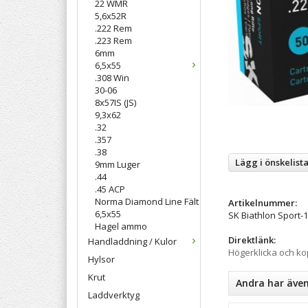
22 WMR
5,6x52R
.222 Rem
.223 Rem
6mm
6,5x55
.308 Win
30-06
8x57IS (JS)
9,3x62
.32
.357
.38
Lägg i önskelist
9mm Luger
.44
.45 ACP
Norma Diamond Line Fält
Artikelnummer:
6,5x55
SK Biathlon Sport-1
Hagel ammo
Direktlänk:
Handladdning / Kulor
Högerklicka och k
Hylsor
Krut
Andra har äve
Laddverktyg