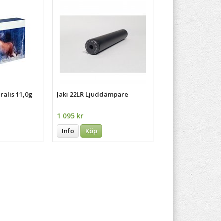
ralis 11,0g
Jaki 22LR Ljuddämpare
1 095 kr
Info
Köp