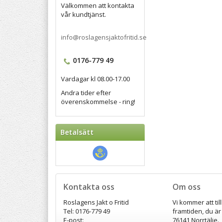
Välkommen att kontakta
vår kundtjänst.
info@roslagensjaktofritid.se
0176-779 49
Vardagar kl 08.00-17.00
Andra tider efter
överenskommelse - ring!
Betalsätt
Kontakta oss
Om oss
Roslagens Jakt o Fritid
Vi kommer att til
Tel: 0176-779 49
framtiden, du är
E-post:
76141 Norrtälje.