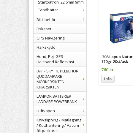
Startpatron .22 6mm 9mm
Tändhattar
Biltillbehör
Fiskeset
GPS Navigering
Halkskydd
Hund, Pejl GPS
.308 Lapua Natur
170gr 20st/ask
Halsband Reflesväst
760 kr
JAKT- SKYTTETILLBEHÖR
LJUDDÄMPARE
Info
MÖRKERSIKTEN
KIKARSIKTEN
LAMPOR BATTERIER
LADDARE POWERBANK
Luftvapen
Knivslipning / Matlagning
/ Kötthantering / Vacum
förpackare