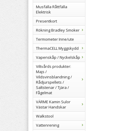
Musfälla Råttfälla
Elektrisk
Presentkort
Rökning Bradley Smoker
Termometer Inne/ute
ThermaCELL Myggskydd
Vapenskåp / Nyckelskåp
Viltvårds produkter:
Majs /
Vildsvinsblandning /
Rådjurspellets /
Saltstenar / Tjära /
Fågelmat
VÄRME Kamin Sulor
Västar Handskar
Walkstool
Vattenrening