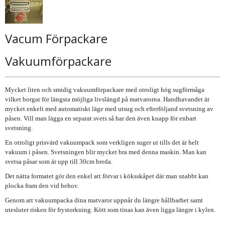
Vacum Förpackare
Vakuumförpackare
Mycket liten och smidig vakuumförpackare med otroligt hög sugförmåga
vilket borgar för längsta möjliga livslängd på matvarorna. Handhavandet är
mycket enkelt med automatiskt läge med utsug och efterföljand svetsning av
påsen. Vill man lägga en separat svets så har den även knapp för enbart
svetsning.
En otroligt prisvärd vakuumpack som verkligen suger ut tills det är helt
vakuum i påsen. Svetsningen blir mycket bra med denna maskin. Man kan
svetsa påsar som är upp till 30cm breda.
Det nätta formatet gör den enkel att förvar i köksskåpet där man snabbt kan
plocka fram den vid behov.
Genom att vakuumpacka dina matvaror uppnår du längre hållbarhet samt
utesluter risken för frystorkning. Kött som tinas kan även ligga längre i kylen.