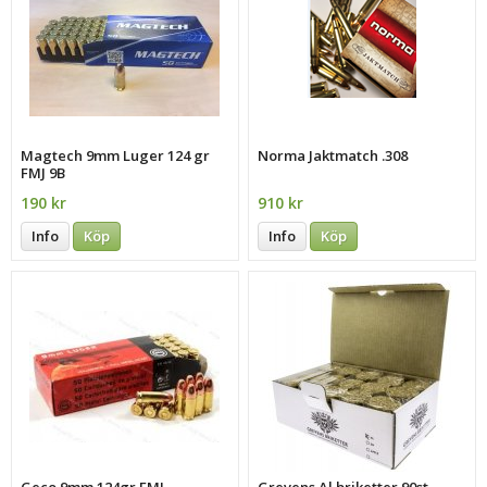
Magtech 9mm Luger 124 gr
Norma Jaktmatch .308
FMJ 9B
190 kr
910 kr
Info
Köp
Info
Köp
Geco 9mm 124gr FMJ
Grevens Al briketter 90st