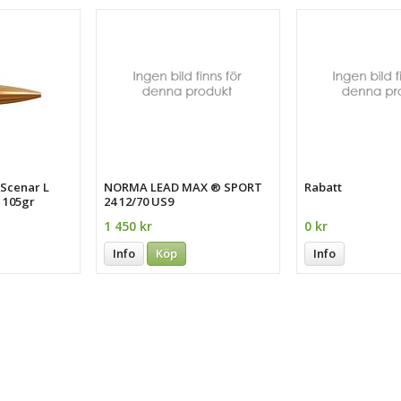
Scenar L
NORMA LEAD MAX ® SPORT
Rabatt
 105gr
24 12/70 US9
1 450 kr
0 kr
Info
Köp
Info