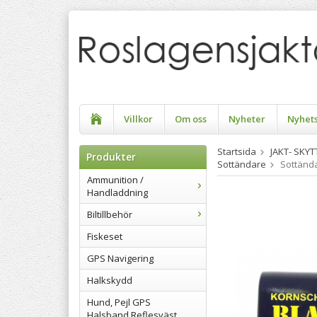
Villkor
Om oss
Nyheter
Nyhet
Startsida
JAKT- SKY
Produkter
Sottändare
Sottänd
Ammunition /
Handladdning
Biltillbehör
Fiskeset
GPS Navigering
Halkskydd
Hund, Pejl GPS
Halsband Reflesväst