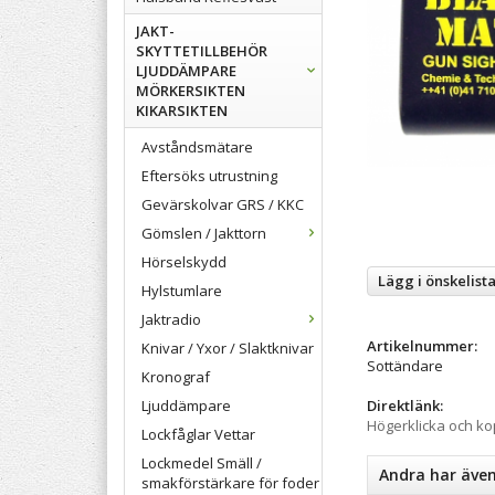
JAKT-
SKYTTETILLBEHÖR
LJUDDÄMPARE
MÖRKERSIKTEN
KIKARSIKTEN
Avståndsmätare
Eftersöks utrustning
Gevärskolvar GRS / KKC
Gömslen / Jakttorn
Hörselskydd
Lägg i önskelist
Hylstumlare
Jaktradio
Artikelnummer:
Knivar / Yxor / Slaktknivar
Sottändare
Kronograf
Ljuddämpare
Direktlänk:
Högerklicka och k
Lockfåglar Vettar
Lockmedel Smäll /
Andra har äve
smakförstärkare för foder