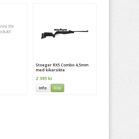
Stoeger RX5 Combo 4,5mm
med kikarsikte
2 395 kr
Info
Köp