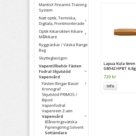
MantisX Firearms Training
System
Natt optik, Termiska,
Digitala, Frontmonterade
Optik Kikarsikten Kikare
Målkikare
Ryggsäckar / Väska Range
Bag
Skytteglasögon
Lapua Kula 6mm 
Vapentillbehör Fästen
GB542 HPBT 6,8g
Fodral Skjutstöd
720 kr
Vapenvård
Fästen Ringar Baser
Info
Kronograf
Skjutstöd PRIMOS /
Bipod
Vapenfodral
Vapenrem Z-aim
Vapenvård
Blåneringsvätska
Piprengöring Solvent
Sottändare