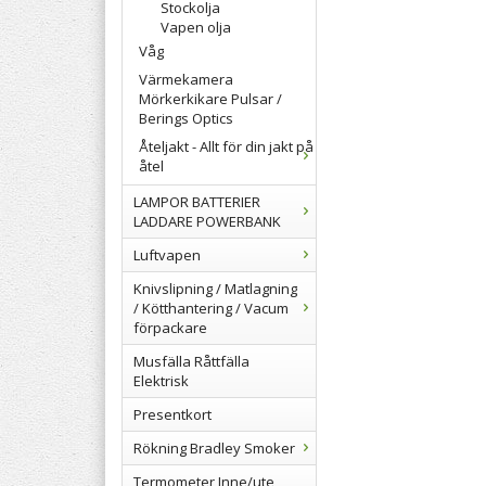
Stockolja
Vapen olja
Våg
Värmekamera
Mörkerkikare Pulsar /
Berings Optics
Åteljakt - Allt för din jakt på
åtel
LAMPOR BATTERIER
LADDARE POWERBANK
Luftvapen
Knivslipning / Matlagning
/ Kötthantering / Vacum
förpackare
Musfälla Råttfälla
Elektrisk
Presentkort
Rökning Bradley Smoker
Termometer Inne/ute