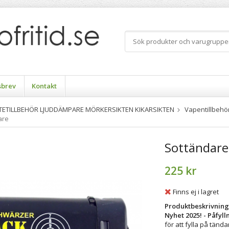
sbrev
Kontakt
TTETILLBEHÖR LJUDDÄMPARE MÖRKERSIKTEN KIKARSIKTEN
Vapentillbehö
are
Sottändare
225 kr
Finns ej i lagret
Produktbeskrivning
Nyhet 2025! - Påfyll
för att fylla på tänd