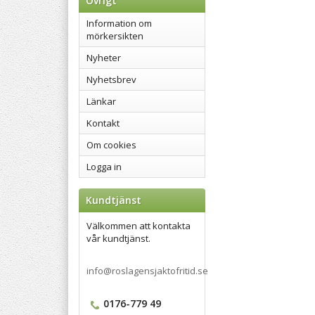
Övrigt
Information om
mörkersikten
Nyheter
Nyhetsbrev
Länkar
Kontakt
Om cookies
Logga in
Kundtjänst
Välkommen att kontakta
vår kundtjänst.
info@roslagensjaktofritid.se
0176-779 49