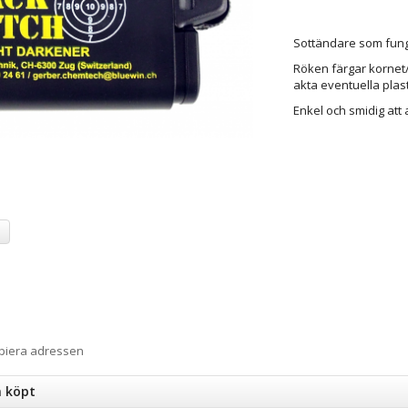
Sottändare som fung
Röken färgar kornet/
akta eventuella plast
Enkel och smidig att
a
opiera adressen
n köpt