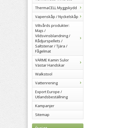
ThermaCELL Myggskydd
Vapenskåp / Nyckelskåp
Viltvårds produkter:
Majs /
Vildsvinsblandning /
Rådjurspellets /
Saltstenar / Tjära /
Fågelmat
VÄRME Kamin Sulor
Västar Handskar
Walkstool
Vattenrening
Export Europe /
Utlandsbeställning
Kampanjer
Sitemap